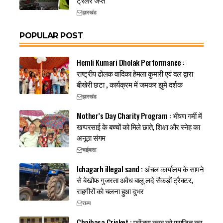
ट्रैलर जप्त
झारखंड
POPULAR POST
Hemli Kumari Dholak Performance :
राष्ट्रीय ढोलक वादिका हेमला कुमारी एवं दल द्वारा
बीखेरी छटा , कार्यक्रम में जमकर झुमे दर्शक
झारखंड
Mother’s Day Charity Program : भीषण गर्मी में
खप्परसाई के बच्चों को मिले छाते, शिक्षा और स्नेह का
अनूठा संगम
चाईबासा
Ichagarh illegal sand : अंचल कार्यालय के सामने
से बेखौफ गुजरता अवैध बालू लदे सैकड़ों ट्रैक्टर,
राहगीरों को चलना हुआ दुभर
राज्य
Chaibasa Cricket : फ्रेंड्स क्लब को पराजित कर