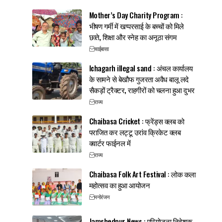
Mother’s Day Charity Program :
भीषण गर्मी में खप्परसाई के बच्चों को मिले
छाते, शिक्षा और स्नेह का अनूठा संगम
चाईबासा
Ichagarh illegal sand : अंचल कार्यालय
के सामने से बेखौफ गुजरता अवैध बालू लदे
सैकड़ों ट्रैक्टर, राहगीरों को चलना हुआ दुभर
राज्य
Chaibasa Cricket : फ्रेंड्स क्लब को
पराजित कर लट्टू उरांव क्रिकेट क्लब
क्वार्टर फाईनल में
राज्य
Chaibasa Folk Art Festival : लोक कला
महोत्सव का हुआ आयोजन
मनोरंजन
Jamshedpur News : परियोजना निदेशक,