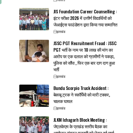
JIS Foundation Career Counselling :
इंटर परीक्षा 2026 में उत्तीर्ण विद्यार्थियों को
जेआईएस फाउंडेशन द्वारा किया गया सम्मानित
झारखंड
JSSC PGT Recruitment Fraud : JSSC
PGT भर्ती के नाम पर 10 लाख की मांग का
आरोप पर एक दलाल को ग्रामीणों ने पकड़ा,
पुलिस को सौंपा , फिर एक बार दाग दाग हुआ
भर्ती
झारखंड
Bundu Scorpio Truck Accident :
बेकाबू ट्रक ने स्कॉर्पियो को मारी टक्कर,
चालक घायल
झारखंड
JLKM Ichagarh Block Meeting :
जेएलकेएम के प्रखंड स्तरीय बैठक का
आयोजन,संगठन मजबूती को लेकर हुई चर्चा