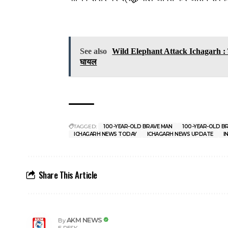
See also
Wild Elephant Attack Ichagarh : ईचाग
घायल
TAGGED:
100-YEAR-OLD BRAVE MAN
100-YEAR-OLD B
ICHAGARH NEWS TODAY
ICHAGARH NEWS UPDATE
I
Share This Article
AKM NEWS
By