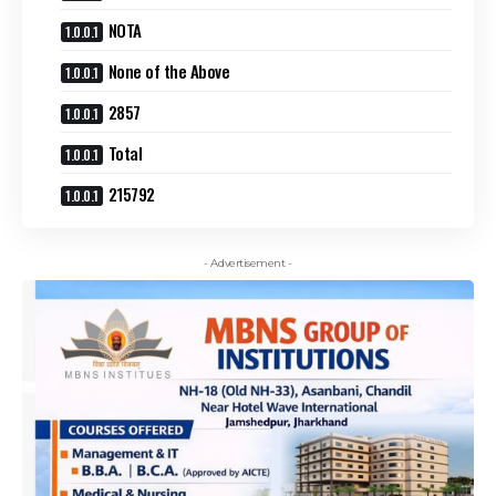
NOTA
None of the Above
2857
Total
215792
- Advertisement -