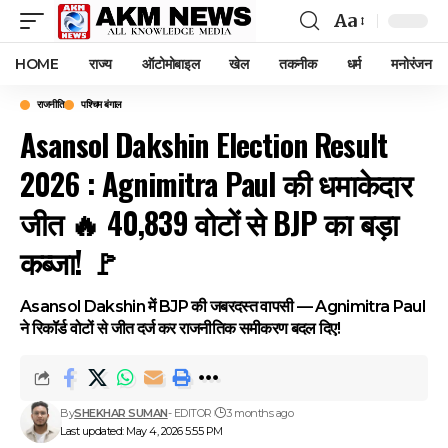
Aa
Font
Resizer
HOME
राज्य
ऑटोमोबाइल
खेल
तकनीक
धर्म
मनोरंजन
राजनीति
पश्चिम बंगाल
Asansol Dakshin Election Result
2026 : Agnimitra Paul की धमाकेदार
जीत 🔥 40,839 वोटों से BJP का बड़ा
कब्जा! 🚩
Asansol Dakshin में BJP की जबरदस्त वापसी — Agnimitra Paul
ने रिकॉर्ड वोटों से जीत दर्ज कर राजनीतिक समीकरण बदल दिए!
By
SHEKHAR SUMAN
- EDITOR
3 months ago
Last updated: May 4, 2026 5:55 PM