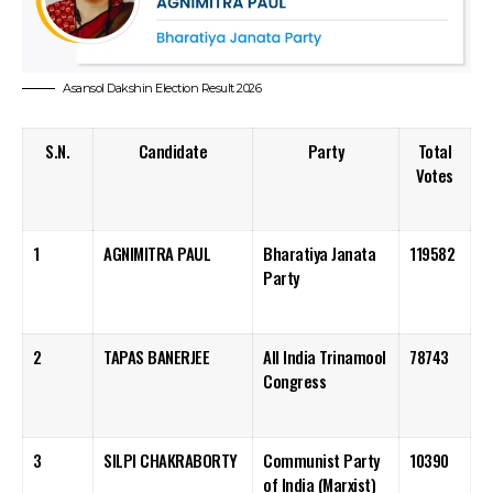
Asansol Dakshin Election Result 2026
S.N.
Candidate
Party
Total
Votes
1
AGNIMITRA PAUL
Bharatiya Janata
119582
Party
2
TAPAS BANERJEE
All India Trinamool
78743
Congress
3
SILPI CHAKRABORTY
Communist Party
10390
of India (Marxist)