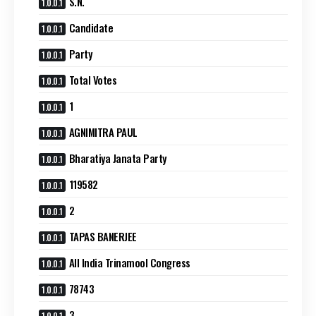
S.N.
Candidate
Party
Total Votes
1
AGNIMITRA PAUL
Bharatiya Janata Party
119582
2
TAPAS BANERJEE
All India Trinamool Congress
78743
3