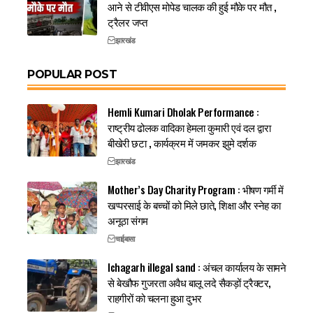
आने से टीवीएस मोपेड चालक की हुई मौके पर मौत ,
ट्रैलर जप्त
झारखंड
POPULAR POST
Hemli Kumari Dholak Performance :
राष्ट्रीय ढोलक वादिका हेमला कुमारी एवं दल द्वारा
बीखेरी छटा , कार्यक्रम में जमकर झुमे दर्शक
झारखंड
Mother’s Day Charity Program : भीषण गर्मी में
खप्परसाई के बच्चों को मिले छाते, शिक्षा और स्नेह का
अनूठा संगम
चाईबासा
Ichagarh illegal sand : अंचल कार्यालय के सामने
से बेखौफ गुजरता अवैध बालू लदे सैकड़ों ट्रैक्टर,
राहगीरों को चलना हुआ दुभर