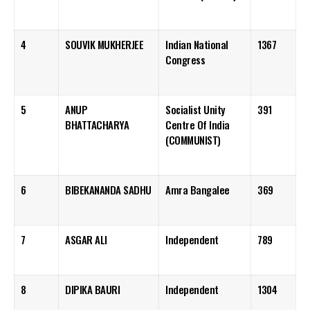
4
SOUVIK MUKHERJEE
Indian National
1367
Congress
5
ANUP
Socialist Unity
391
BHATTACHARYA
Centre Of India
(COMMUNIST)
6
BIBEKANANDA SADHU
Amra Bangalee
369
7
ASGAR ALI
Independent
789
8
DIPIKA BAURI
Independent
1304