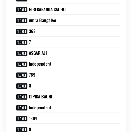
BIBEKANANDA SADHU
Amra Bangalee
369
7
ASGAR ALI
Independent
789
8
DIPIKA BAURI
Independent
1304
9