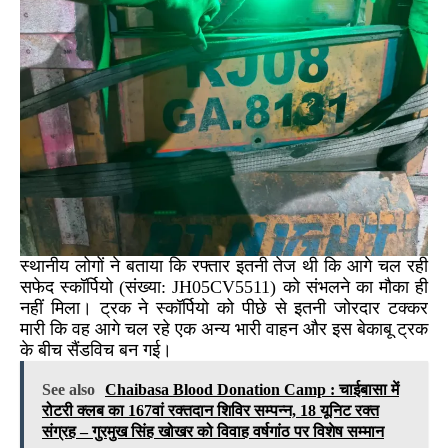
स्थानीय लोगों ने बताया कि रफ्तार इतनी तेज थी कि आगे चल रही
सफेद स्कॉर्पियो (संख्या: JH05CV5511) को संभलने का मौका ही
नहीं मिला। ट्रक ने स्कॉर्पियो को पीछे से इतनी जोरदार टक्कर
मारी कि वह आगे चल रहे एक अन्य भारी वाहन और इस बेकाबू ट्रक
के बीच सैंडविच बन गई।
See also
Chaibasa Blood Donation Camp : चाईबासा में
रोटरी क्लब का 167वां रक्तदान शिविर सम्पन्न, 18 यूनिट रक्त
संग्रह – गुरमुख सिंह खोखर को विवाह वर्षगांठ पर विशेष सम्मान