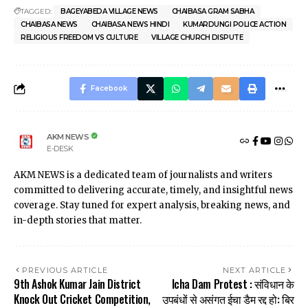
TAGGED:
BAGEYABEDA VILLAGE NEWS
CHAIBASA GRAM SABHA
CHAIBASA NEWS
CHAIBASA NEWS HINDI
KUMARDUNGI POLICE ACTION
RELIGIOUS FREEDOM VS CULTURE
VILLAGE CHURCH DISPUTE
Facebook
AKM NEWS
E-DESK
AKM NEWS is a dedicated team of journalists and writers
committed to delivering accurate, timely, and insightful news
coverage. Stay tuned for expert analysis, breaking news, and
in-depth stories that matter.
PREVIOUS ARTICLE
NEXT ARTICLE
9th Ashok Kumar Jain District
Icha Dam Protest : संविधान के
Knock Out Cricket Competition,
उपबंधों से असंगत ईचा डैम रद्द हो: बिर