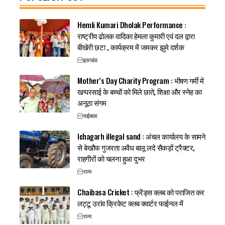
Hemli Kumari Dholak Performance :
राष्ट्रीय ढोलक वादिका हेमला कुमारी एवं दल द्वारा
बीखेरी छटा , कार्यक्रम में जमकर झुमे दर्शक
झारखंड
Mother’s Day Charity Program : भीषण गर्मी में
खप्परसाई के बच्चों को मिले छाते, शिक्षा और स्नेह का
अनूठा संगम
चाईबासा
Ichagarh illegal sand : अंचल कार्यालय के सामने
से बेखौफ गुजरता अवैध बालू लदे सैकड़ों ट्रैक्टर,
राहगीरों को चलना हुआ दुभर
राज्य
Chaibasa Cricket : फ्रेंड्स क्लब को पराजित कर
लट्टू उरांव क्रिकेट क्लब क्वार्टर फाईनल में
राज्य