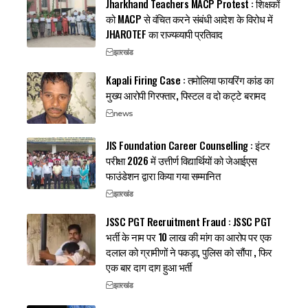
Jharkhand Teachers MACP Protest : शिक्षकों
को MACP से वंचित करने संबंधी आदेश के विरोध में
JHAROTEF का राज्यव्यापी प्रतिवाद
झारखंड
Kapali Firing Case : तमोलिया फायरिंग कांड का
मुख्य आरोपी गिरफ्तार, पिस्टल व दो कट्टे बरामद
news
JIS Foundation Career Counselling : इंटर
परीक्षा 2026 में उत्तीर्ण विद्यार्थियों को जेआईएस
फाउंडेशन द्वारा किया गया सम्मानित
झारखंड
JSSC PGT Recruitment Fraud : JSSC PGT
भर्ती के नाम पर 10 लाख की मांग का आरोप पर एक
दलाल को ग्रामीणों ने पकड़ा, पुलिस को सौंपा , फिर
एक बार दाग दाग हुआ भर्ती
झारखंड