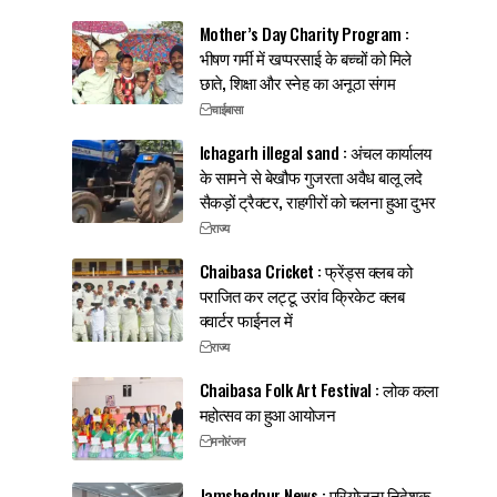
Mother’s Day Charity Program :
भीषण गर्मी में खप्परसाई के बच्चों को मिले
छाते, शिक्षा और स्नेह का अनूठा संगम
चाईबासा
Ichagarh illegal sand : अंचल कार्यालय
के सामने से बेखौफ गुजरता अवैध बालू लदे
सैकड़ों ट्रैक्टर, राहगीरों को चलना हुआ दुभर
राज्य
Chaibasa Cricket : फ्रेंड्स क्लब को
पराजित कर लट्टू उरांव क्रिकेट क्लब
क्वार्टर फाईनल में
राज्य
Chaibasa Folk Art Festival : लोक कला
महोत्सव का हुआ आयोजन
मनोरंजन
Jamshedpur News : परियोजना निदेशक,