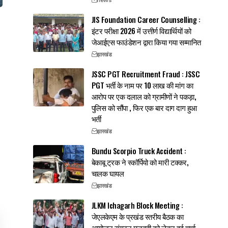
JIS Foundation Career Counselling :
इंटर परीक्षा 2026 में उत्तीर्ण विद्यार्थियों को
जेआईएस फाउंडेशन द्वारा किया गया सम्मानित
झारखंड
JSSC PGT Recruitment Fraud : JSSC
PGT भर्ती के नाम पर 10 लाख की मांग का
आरोप पर एक दलाल को ग्रामीणों ने पकड़ा,
पुलिस को सौंपा , फिर एक बार दाग दाग हुआ
भर्ती
झारखंड
Bundu Scorpio Truck Accident :
बेकाबू ट्रक ने स्कॉर्पियो को मारी टक्कर,
चालक घायल
झारखंड
JLKM Ichagarh Block Meeting :
जेएलकेएम के प्रखंड स्तरीय बैठक का
आयोजन,संगठन मजबूती को लेकर हुई चर्चा