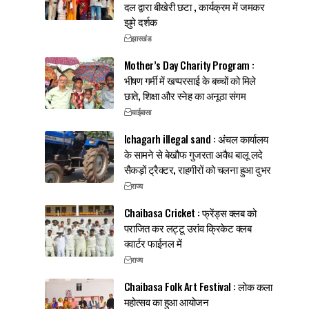
दल द्वारा बीखेरी छटा , कार्यक्रम में जमकर
झुमे दर्शक
झारखंड
Mother’s Day Charity Program :
भीषण गर्मी में खप्परसाई के बच्चों को मिले
छाते, शिक्षा और स्नेह का अनूठा संगम
चाईबासा
Ichagarh illegal sand : अंचल कार्यालय
के सामने से बेखौफ गुजरता अवैध बालू लदे
सैकड़ों ट्रैक्टर, राहगीरों को चलना हुआ दुभर
राज्य
Chaibasa Cricket : फ्रेंड्स क्लब को
पराजित कर लट्टू उरांव क्रिकेट क्लब
क्वार्टर फाईनल में
राज्य
Chaibasa Folk Art Festival : लोक कला
महोत्सव का हुआ आयोजन