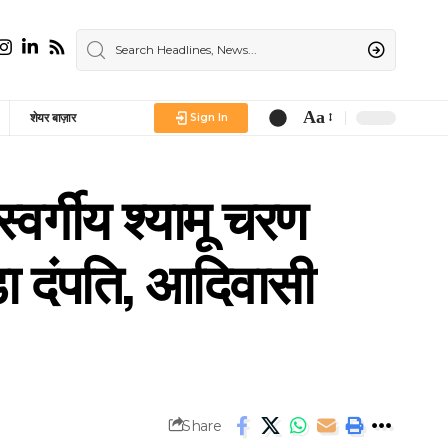
Aa
शेयर बाज़ार
Sign In
Font
Resizer
र्गीय श्यामू चरण
ड़ा दंपति, आदिवासी
Share