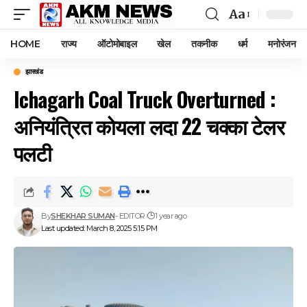
Aa
Font
Resizer
HOME
राज्य
ऑटोमोबाइल
खेल
तकनीक
धर्म
मनोरंजन
झारखंड
Ichagarh Coal Truck Overturned :
अनियंत्रित कोयला लदा 22 चक्का टेलर
पलटी
By
SHEKHAR SUMAN
- EDITOR
1 year ago
Last updated: March 8, 2025 5:15 PM