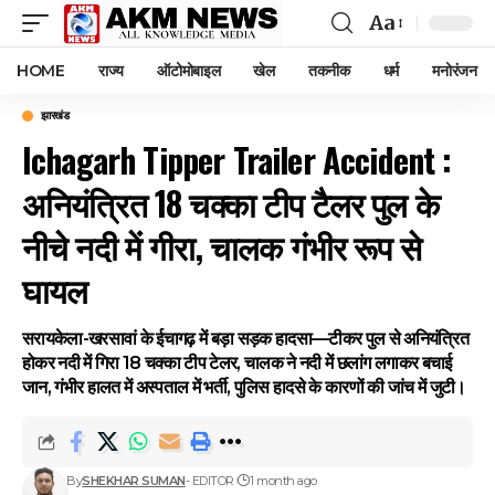
Aa
Font
Resizer
HOME
राज्य
ऑटोमोबाइल
खेल
तकनीक
धर्म
मनोरंजन
झारखंड
Ichagarh Tipper Trailer Accident :
अनियंत्रित 18 चक्का टीप टैलर पुल के
नीचे नदी में गीरा, चालक गंभीर रूप से
घायल
सरायकेला-खरसावां के ईचागढ़ में बड़ा सड़क हादसा—टीकर पुल से अनियंत्रित
होकर नदी में गिरा 18 चक्का टीप टेलर, चालक ने नदी में छलांग लगाकर बचाई
जान, गंभीर हालत में अस्पताल में भर्ती, पुलिस हादसे के कारणों की जांच में जुटी।
By
SHEKHAR SUMAN
- EDITOR
1 month ago