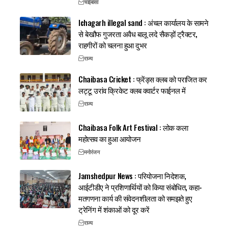
चाईबासा
Ichagarh illegal sand : अंचल कार्यालय के सामने
से बेखौफ गुजरता अवैध बालू लदे सैकड़ों ट्रैक्टर,
राहगीरों को चलना हुआ दुभर
राज्य
Chaibasa Cricket : फ्रेंड्स क्लब को पराजित कर
लट्टू उरांव क्रिकेट क्लब क्वार्टर फाईनल में
राज्य
Chaibasa Folk Art Festival : लोक कला
महोत्सव का हुआ आयोजन
मनोरंजन
Jamshedpur News : परियोजना निदेशक,
आईटीडीए ने प्रशिणार्थियों को किया संबोधित, कहा-
मतगणना कार्य की संवेदनशीलता को समझते हुए
ट्रेनिंग में शंकाओं को दूर करें
राज्य