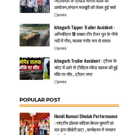
जेएलकेएम के प्रखंड स्तरीय बैठक का
आयोजन,संगठन मजबूती को लेकर हुई चर्चा
झारखंड
Ichagarh Tipper Trailer Accident :
अनियंत्रित 18 चक्का टीप टैलर पुल के नीचे
नदी में गीरा, चालक गंभीर रूप से घायल
झारखंड
Ichagarh Trailer Accident : ट्रैलर के
चपेट में आने से टीवीएस मोपेड चालक की हुई
मौके पर मौत , ट्रैलर जप्त
झारखंड
POPULAR POST
Hemli Kumari Dholak Performance
: राष्ट्रीय ढोलक वादिका हेमला कुमारी एवं
दल द्वारा बीखेरी छटा , कार्यक्रम में जमकर