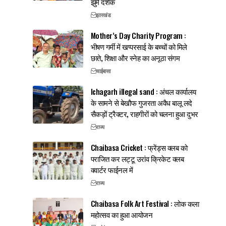
झुमे दर्शक
झारखंड
Mother’s Day Charity Program :
भीषण गर्मी में खप्परसाई के बच्चों को मिले
छाते, शिक्षा और स्नेह का अनूठा संगम
चाईबासा
Ichagarh illegal sand : अंचल कार्यालय
के सामने से बेखौफ गुजरता अवैध बालू लदे
सैकड़ों ट्रैक्टर, राहगीरों को चलना हुआ दुभर
राज्य
Chaibasa Cricket : फ्रेंड्स क्लब को
पराजित कर लट्टू उरांव क्रिकेट क्लब
क्वार्टर फाईनल में
राज्य
Chaibasa Folk Art Festival : लोक कला
महोत्सव का हुआ आयोजन