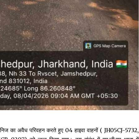
बालू खनिज का अवैध परिवहन करते हुए 04 हाइवा वाहनों ( JH05CJ-5732,