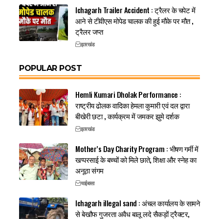
Ichagarh Trailer Accident : ट्रैलर के चपेट में
आने से टीवीएस मोपेड चालक की हुई मौके पर मौत ,
ट्रैलर जप्त
झारखंड
POPULAR POST
Hemli Kumari Dholak Performance :
राष्ट्रीय ढोलक वादिका हेमला कुमारी एवं दल द्वारा
बीखेरी छटा , कार्यक्रम में जमकर झुमे दर्शक
झारखंड
Mother’s Day Charity Program : भीषण गर्मी में
खप्परसाई के बच्चों को मिले छाते, शिक्षा और स्नेह का
अनूठा संगम
चाईबासा
Ichagarh illegal sand : अंचल कार्यालय के सामने
से बेखौफ गुजरता अवैध बालू लदे सैकड़ों ट्रैक्टर,