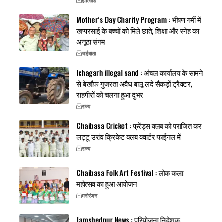
झारखंड
Mother’s Day Charity Program : भीषण गर्मी में
खप्परसाई के बच्चों को मिले छाते, शिक्षा और स्नेह का
अनूठा संगम
चाईबासा
Ichagarh illegal sand : अंचल कार्यालय के सामने
से बेखौफ गुजरता अवैध बालू लदे सैकड़ों ट्रैक्टर,
राहगीरों को चलना हुआ दुभर
राज्य
Chaibasa Cricket : फ्रेंड्स क्लब को पराजित कर
लट्टू उरांव क्रिकेट क्लब क्वार्टर फाईनल में
राज्य
Chaibasa Folk Art Festival : लोक कला
महोत्सव का हुआ आयोजन
मनोरंजन
Jamshedpur News : परियोजना निदेशक,