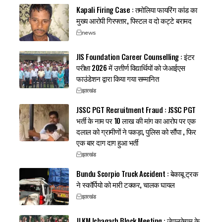
Kapali Firing Case : तमोलिया फायरिंग कांड का
मुख्य आरोपी गिरफ्तार, पिस्टल व दो कट्टे बरामद
news
JIS Foundation Career Counselling : इंटर
परीक्षा 2026 में उत्तीर्ण विद्यार्थियों को जेआईएस
फाउंडेशन द्वारा किया गया सम्मानित
झारखंड
JSSC PGT Recruitment Fraud : JSSC PGT
भर्ती के नाम पर 10 लाख की मांग का आरोप पर एक
दलाल को ग्रामीणों ने पकड़ा, पुलिस को सौंपा , फिर
एक बार दाग दाग हुआ भर्ती
झारखंड
Bundu Scorpio Truck Accident : बेकाबू ट्रक
ने स्कॉर्पियो को मारी टक्कर, चालक घायल
झारखंड
JLKM Ichagarh Block Meeting : जेएलकेएम के