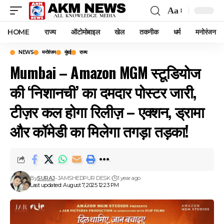
Aa
Font
Resizer
HOME
राज्य
ऑटोमोबाइल
खेल
तकनीक
धर्म
मनोरंजन
NEWS
मनोरंजन
मुंबई
राज्य
Mumbai – Amazon MGM स्टूडियोज
की ‘निशानची’ का दमदार पोस्टर जारी,
टीज़र कल होगा रिलीज़ – एक्शन, ड्रामा
और कॉमेडी का मिलेगा तगड़ा तड़का!
By
SURAJ
- JAMSHEDPUR DESK
1 year ago
Last updated: August 7, 2025 12:23 PM