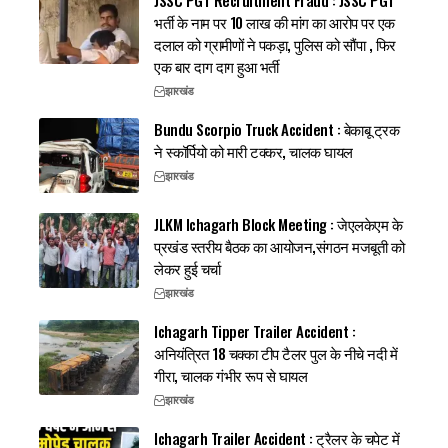
JSSC PGT Recruitment Fraud : JSSC PGT
भर्ती के नाम पर 10 लाख की मांग का आरोप पर एक
दलाल को ग्रामीणों ने पकड़ा, पुलिस को सौंपा , फिर
एक बार दाग दाग हुआ भर्ती
झारखंड
Bundu Scorpio Truck Accident : बेकाबू ट्रक
ने स्कॉर्पियो को मारी टक्कर, चालक घायल
झारखंड
JLKM Ichagarh Block Meeting : जेएलकेएम के
प्रखंड स्तरीय बैठक का आयोजन,संगठन मजबूती को
लेकर हुई चर्चा
झारखंड
Ichagarh Tipper Trailer Accident :
अनियंत्रित 18 चक्का टीप टैलर पुल के नीचे नदी में
गीरा, चालक गंभीर रूप से घायल
झारखंड
Ichagarh Trailer Accident : ट्रैलर के चपेट में