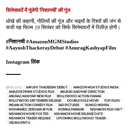
सिनेमाघरों में गूंजेगी ‘निशानची’ की गूंज
धोखे की कहानी, गोलियों की गूंज और भाइयों के रिश्तों की जंग से
सजी यह फिल्म 19 सितंबर को सिर्फ सिनेमाघरों में रिलीज़ होगी।
#निशानची #AmazonMGMStudios
#AayushThackerayDebut #AnuragKashyapFilm
Instagram
लिंक
TAGGED:
AAYUSH THACKERAY DEBUT
AMAZON MGM STUDIOS INDIA
AMAZON PRIME STUDIOS FILM
ANURAG KASHYAP DIRECTION
ANURAG KASHYAP NEW FILM
BOLLYWOOD ACTION DRAMA
BOLLYWOOD SEPTEMBER RELEASE
DOUBLE ROLE MOVIE
FLIP FILMS
INDIAN ACTION COMEDY FILM
JAR PICTURES
KUMUD MISHRA
MOHAMMED ZEESHAN AYYUB
MONIKA PANWAR
NISHANCHI FILM CAST
NISHANCHI MOVIE POSTER
NISHANCHI MOVIE RELEASE DATE
NISHANCHI TEASER RELEASE
UPCOMING BOLLYWOOD TEASER
VEDIKA PINTO