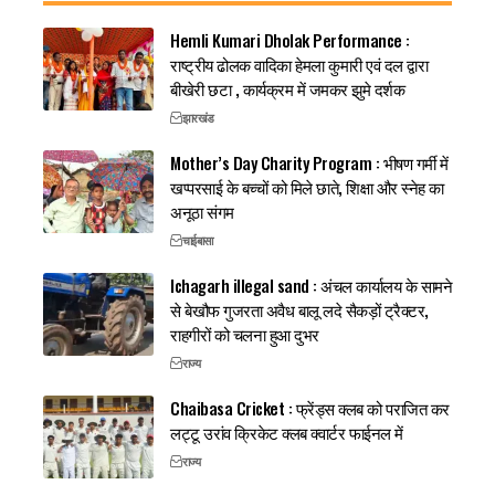
Hemli Kumari Dholak Performance :
राष्ट्रीय ढोलक वादिका हेमला कुमारी एवं दल द्वारा
बीखेरी छटा , कार्यक्रम में जमकर झुमे दर्शक
झारखंड
Mother’s Day Charity Program : भीषण गर्मी में
खप्परसाई के बच्चों को मिले छाते, शिक्षा और स्नेह का
अनूठा संगम
चाईबासा
Ichagarh illegal sand : अंचल कार्यालय के सामने
से बेखौफ गुजरता अवैध बालू लदे सैकड़ों ट्रैक्टर,
राहगीरों को चलना हुआ दुभर
राज्य
Chaibasa Cricket : फ्रेंड्स क्लब को पराजित कर
लट्टू उरांव क्रिकेट क्लब क्वार्टर फाईनल में
राज्य