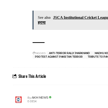
See also
JSCA Institutional Cricket League 20
हराया
TAGGED:
ANTI-TERROR RALLY JHARKHAND
MADHU KO
PROTEST AGAINST PAKISTAN TERROR
TRIBUTE TO PA
Share This Article
AKM NEWS
By
E-DESK