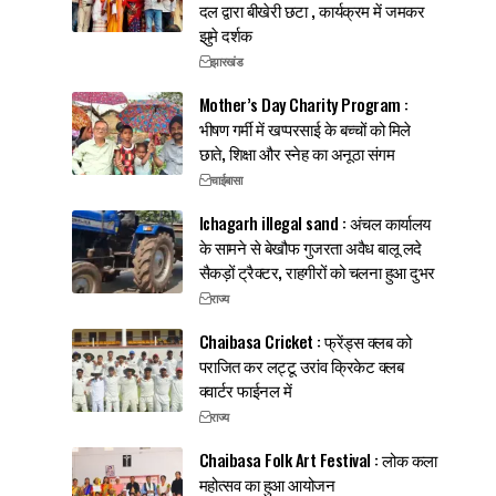
दल द्वारा बीखेरी छटा , कार्यक्रम में जमकर
झुमे दर्शक
झारखंड
Mother’s Day Charity Program :
भीषण गर्मी में खप्परसाई के बच्चों को मिले
छाते, शिक्षा और स्नेह का अनूठा संगम
चाईबासा
Ichagarh illegal sand : अंचल कार्यालय
के सामने से बेखौफ गुजरता अवैध बालू लदे
सैकड़ों ट्रैक्टर, राहगीरों को चलना हुआ दुभर
राज्य
Chaibasa Cricket : फ्रेंड्स क्लब को
पराजित कर लट्टू उरांव क्रिकेट क्लब
क्वार्टर फाईनल में
राज्य
Chaibasa Folk Art Festival : लोक कला
महोत्सव का हुआ आयोजन