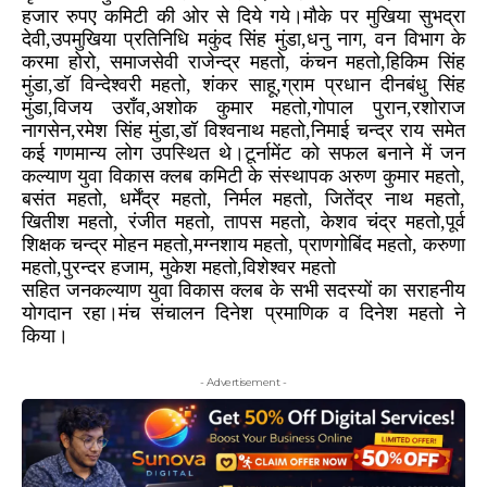
हजार रुपए कमिटी की ओर से दिये गये।मौके पर मुखिया सुभद्रा
देवी,उपमुखिया प्रतिनिधि मकुंद सिंह मुंडा,धनु नाग, वन विभाग के
करमा होरो, समाजसेवी राजेन्द्र महतो, कंचन महतो,हिकिम सिंह
मुंडा,डॉ विन्देश्वरी महतो, शंकर साहू,ग्राम प्रधान दीनबंधु सिंह
मुंडा,विजय उराँव,अशोक कुमार महतो,गोपाल पुरान,रशोराज
नागसेन,रमेश सिंह मुंडा,डॉ विश्वनाथ महतो,निमाई चन्द्र राय समेत
कई गणमान्य लोग उपस्थित थे।टूर्नामेंट को सफल बनाने में जन
कल्याण युवा विकास क्लब कमिटी के संस्थापक अरुण कुमार महतो,
बसंत महतो, धर्मेंद्र महतो, निर्मल महतो, जितेंद्र नाथ महतो,
खितीश महतो, रंजीत महतो, तापस महतो, केशव चंद्र महतो,पूर्व
शिक्षक चन्द्र मोहन महतो,मग्नशाय महतो, प्राणगोबिंद महतो, करुणा
महतो,पुरन्दर हजाम, मुकेश महतो,विशेश्वर महतो
सहित जनकल्याण युवा विकास क्लब के सभी सदस्यों का सराहनीय
योगदान रहा।मंच संचालन दिनेश प्रमाणिक व दिनेश महतो ने
किया।
- Advertisement -