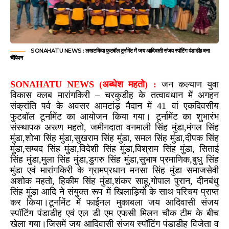
SONAHATU NEWS : लखटकिया फुटबॉल टूर्नामेंट में जय आदिवासी संजय स्पॉटिंग पंडाडीह बना
चैंपियन
SONAHATU NEWS (अब्धेश महतो) :
जन कल्याण युवा
विकास क्लब मारांगकिरी – चरकुडीह के तत्वावधान में अगहन
संक्रांति पर्व के अवसर आमटांड़ मैदान में 41 वां एकदिवसीय
फुटबॉल टूर्नामेंट का आयोजन किया गया। टूर्नामेंट का शुभारंभ
संस्थापक अरूण महतो, जमीनदाता वनमाली सिंह मुंडा,मंगल सिंह
मुंडा,शोभा सिंह मुंडा,सुखराम सिंह मुंडा, समल सिंह मुंडा,दीपक सिंह
मुंडा,सम्बद सिंह मुंडा,विदेशी सिंह मुंडा,विश्राम सिंह मुंडा, सिताई
सिंह मुंडा,मुला सिंह मुंडा,डुगरु सिंह मुंडा,सुभाष प्रमाणिक,बुधु सिंह
मुंडा एवं मारांगकिरी के ग्रामप्रधान मनसा सिंह मुंडा समाजसेवी
अशोक महतो, हिकीम सिंह मुंडा,शंकर साहू,गोपाल पुरान, दीनबंधु
सिंह मुंडा आदि ने संयुक्त रूप में खिलाड़ियों के साथ परिचय प्राप्त
कर किया।टूर्नामेंट में फाईनल मुकाबला जय आदिवासी संजय
स्पॉटिंग पंडाडीह एवं एल डी एम एफसी मिलन चौक टीम के बीच
खेला गया।जिसमें जय आदिवासी संजय स्पॉटिंग पंडाडीह विजेता व