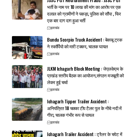
JSSC PGT Recruitment Fraud : JSSC PGT
भर्ती के नाम पर 10 लाख की मांग का आरोप पर एक
दलाल को ग्रामीणों ने पकड़ा, पुलिस को सौंपा , फिर
एक बार दाग दाग हुआ भर्ती
झारखंड
Bundu Scorpio Truck Accident : बेकाबू ट्रक
ने स्कॉर्पियो को मारी टक्कर, चालक घायल
झारखंड
JLKM Ichagarh Block Meeting : जेएलकेएम के
प्रखंड स्तरीय बैठक का आयोजन,संगठन मजबूती को
लेकर हुई चर्चा
झारखंड
Ichagarh Tipper Trailer Accident :
अनियंत्रित 18 चक्का टीप टैलर पुल के नीचे नदी में
गीरा, चालक गंभीर रूप से घायल
झारखंड
Ichagarh Trailer Accident : ट्रैलर के चपेट में