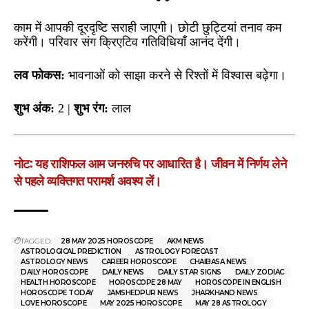
काम में आपकी दूरदृष्टि सराही जाएगी। छोटी छुट्टियां तनाव कम
करेंगी। परिवार संग क्रिएटिव गतिविधियाँ आनंद देंगी।
लव फोकस:
भावनाओं को साझा करने से रिश्तों में विश्वास बढ़ेगा।
शुभ अंक:
2 |
शुभ रंग:
लाल
नोट: यह राशिफल आम जनरुचि पर आधारित है। जीवन में निर्णय लेने
से पहले व्यक्तिगत परामर्श अवश्य लें।
TAGGED:
28 MAY 2025 HOROSCOPE
AKM NEWS
ASTROLOGICAL PREDICTION
ASTROLOGY FORECAST
ASTROLOGY NEWS
CAREER HOROSCOPE
CHAIBASA NEWS
DAILY HOROSCOPE
DAILY NEWS
DAILY STAR SIGNS
DAILY ZODIAC
HEALTH HOROSCOPE
HOROSCOPE 28 MAY
HOROSCOPE IN ENGLISH
HOROSCOPE TODAY
JAMSHEDPUR NEWS
JHARKHAND NEWS
LOVE HOROSCOPE
MAY 2025 HOROSCOPE
MAY 28 ASTROLOGY