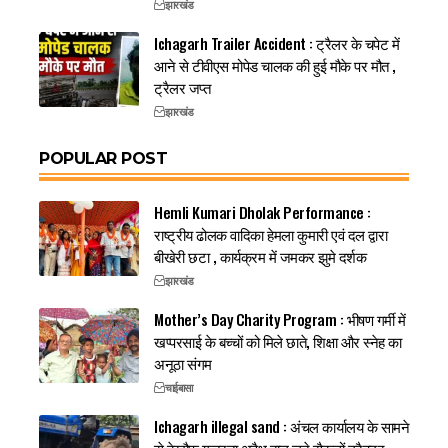
झारखंड
Ichagarh Trailer Accident : ट्रैलर के चपेट में
आने से टीवीएस मोपेड चालक की हुई मौके पर मौत ,
ट्रैलर जप्त
झारखंड
POPULAR POST
Hemli Kumari Dholak Performance :
राष्ट्रीय ढोलक वादिका हेमला कुमारी एवं दल द्वारा
बीखेरी छटा , कार्यक्रम में जमकर झुमे दर्शक
झारखंड
Mother’s Day Charity Program : भीषण गर्मी में
खप्परसाई के बच्चों को मिले छाते, शिक्षा और स्नेह का
अनूठा संगम
चाईबासा
Ichagarh illegal sand : अंचल कार्यालय के सामने
से बेखौफ गुजरता अवैध बालू लदे सैकड़ों ट्रैक्टर,