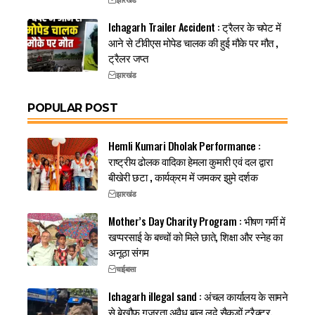
Ichagarh Trailer Accident : ट्रैलर के चपेट में
आने से टीवीएस मोपेड चालक की हुई मौके पर मौत ,
ट्रैलर जप्त
झारखंड
POPULAR POST
Hemli Kumari Dholak Performance :
राष्ट्रीय ढोलक वादिका हेमला कुमारी एवं दल द्वारा
बीखेरी छटा , कार्यक्रम में जमकर झुमे दर्शक
झारखंड
Mother’s Day Charity Program : भीषण गर्मी में
खप्परसाई के बच्चों को मिले छाते, शिक्षा और स्नेह का
अनूठा संगम
चाईबासा
Ichagarh illegal sand : अंचल कार्यालय के सामने
से बेखौफ गुजरता अवैध बालू लदे सैकड़ों ट्रैक्टर,