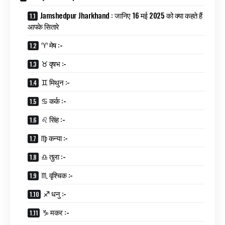
Jamshedpur Jharkhand : जानिए 16 मई 2025 को क्या कहते हैं
आपके सितारे
♈ मेष :-
♉ वृषभ :-
♊ मिथुन :-
♋ कर्क :-
♌ सिंह :-
♍ कन्या :-
♎ तुला :-
♏ वृश्चिक :-
♐ धनु :-
♑ मकर :-