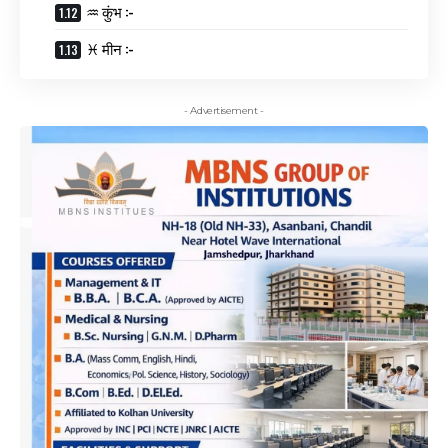
♒ कुंभ :-
♓ मीन :-
- Advertisement -