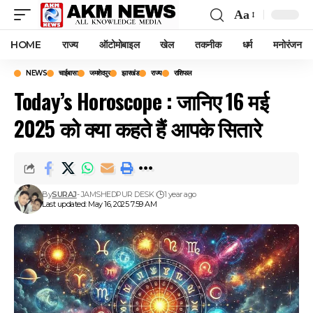
Aa
Font
Resizer
HOME
राज्य
ऑटोमोबाइल
खेल
तकनीक
धर्म
मनोरंजन
NEWS
चाईबासा
जमशेदपुर
झारखंड
राज्य
राशिफल
Today’s Horoscope : जानिए 16 मई
2025 को क्या कहते हैं आपके सितारे
By
SURAJ
- JAMSHEDPUR DESK
1 year ago
Last updated: May 16, 2025 7:59 AM