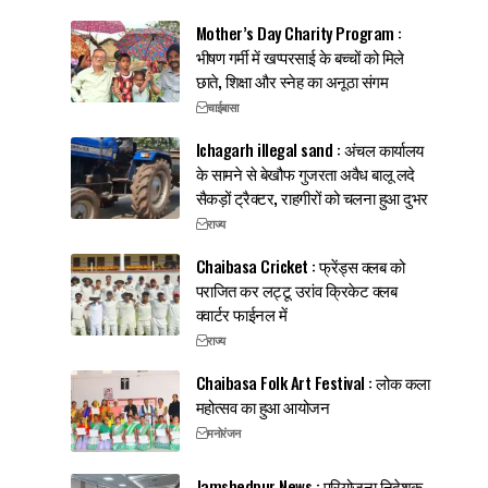
Mother’s Day Charity Program :
भीषण गर्मी में खप्परसाई के बच्चों को मिले
छाते, शिक्षा और स्नेह का अनूठा संगम
चाईबासा
Ichagarh illegal sand : अंचल कार्यालय
के सामने से बेखौफ गुजरता अवैध बालू लदे
सैकड़ों ट्रैक्टर, राहगीरों को चलना हुआ दुभर
राज्य
Chaibasa Cricket : फ्रेंड्स क्लब को
पराजित कर लट्टू उरांव क्रिकेट क्लब
क्वार्टर फाईनल में
राज्य
Chaibasa Folk Art Festival : लोक कला
महोत्सव का हुआ आयोजन
मनोरंजन
Jamshedpur News : परियोजना निदेशक,