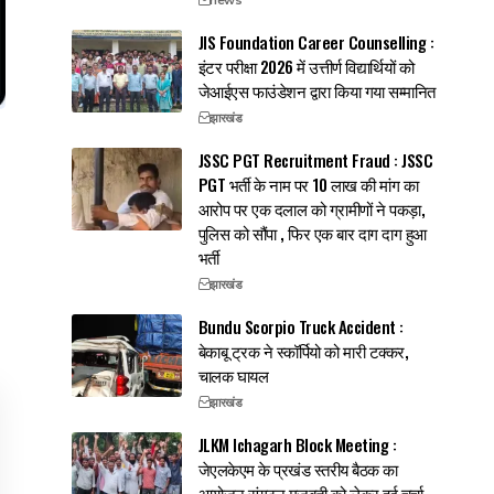
JIS Foundation Career Counselling :
इंटर परीक्षा 2026 में उत्तीर्ण विद्यार्थियों को
जेआईएस फाउंडेशन द्वारा किया गया सम्मानित
झारखंड
JSSC PGT Recruitment Fraud : JSSC
PGT भर्ती के नाम पर 10 लाख की मांग का
आरोप पर एक दलाल को ग्रामीणों ने पकड़ा,
पुलिस को सौंपा , फिर एक बार दाग दाग हुआ
भर्ती
झारखंड
Bundu Scorpio Truck Accident :
बेकाबू ट्रक ने स्कॉर्पियो को मारी टक्कर,
चालक घायल
झारखंड
JLKM Ichagarh Block Meeting :
जेएलकेएम के प्रखंड स्तरीय बैठक का
आयोजन,संगठन मजबूती को लेकर हुई चर्चा