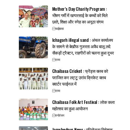
Mother’s Day Charity Program :
भीषण गर्मी में खप्परसाई के बच्चों को मिले
छाते, शिक्षा और स्नेह का अनूठा संगम
चाईबासा
Ichagarh illegal sand : अंचल कार्यालय
के सामने से बेखौफ गुजरता अवैध बालू लदे
सैकड़ों ट्रैक्टर, राहगीरों को चलना हुआ दुभर
राज्य
Chaibasa Cricket : फ्रेंड्स क्लब को
पराजित कर लट्टू उरांव क्रिकेट क्लब
क्वार्टर फाईनल में
राज्य
Chaibasa Folk Art Festival : लोक कला
महोत्सव का हुआ आयोजन
मनोरंजन
Jamshedpur News : परियोजना निदेशक,