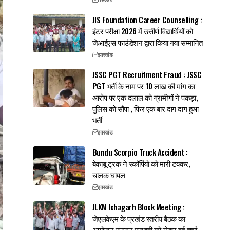
JIS Foundation Career Counselling :
इंटर परीक्षा 2026 में उत्तीर्ण विद्यार्थियों को
जेआईएस फाउंडेशन द्वारा किया गया सम्मानित
झारखंड
JSSC PGT Recruitment Fraud : JSSC
PGT भर्ती के नाम पर 10 लाख की मांग का
आरोप पर एक दलाल को ग्रामीणों ने पकड़ा,
पुलिस को सौंपा , फिर एक बार दाग दाग हुआ
भर्ती
झारखंड
Bundu Scorpio Truck Accident :
बेकाबू ट्रक ने स्कॉर्पियो को मारी टक्कर,
चालक घायल
झारखंड
JLKM Ichagarh Block Meeting :
जेएलकेएम के प्रखंड स्तरीय बैठक का
आयोजन,संगठन मजबूती को लेकर हुई चर्चा