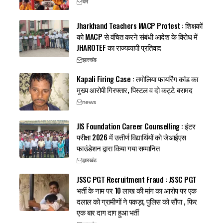
धर्म
Jharkhand Teachers MACP Protest : शिक्षकों
को MACP से वंचित करने संबंधी आदेश के विरोध में
JHAROTEF का राज्यव्यापी प्रतिवाद
झारखंड
Kapali Firing Case : तमोलिया फायरिंग कांड का
मुख्य आरोपी गिरफ्तार, पिस्टल व दो कट्टे बरामद
news
JIS Foundation Career Counselling : इंटर
परीक्षा 2026 में उत्तीर्ण विद्यार्थियों को जेआईएस
फाउंडेशन द्वारा किया गया सम्मानित
झारखंड
JSSC PGT Recruitment Fraud : JSSC PGT
भर्ती के नाम पर 10 लाख की मांग का आरोप पर एक
दलाल को ग्रामीणों ने पकड़ा, पुलिस को सौंपा , फिर
एक बार दाग दाग हुआ भर्ती