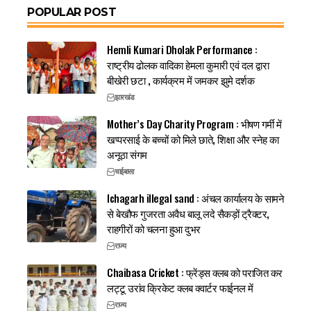
POPULAR POST
Hemli Kumari Dholak Performance :
राष्ट्रीय ढोलक वादिका हेमला कुमारी एवं दल द्वारा
बीखेरी छटा , कार्यक्रम में जमकर झुमे दर्शक
झारखंड
Mother’s Day Charity Program : भीषण गर्मी में
खप्परसाई के बच्चों को मिले छाते, शिक्षा और स्नेह का
अनूठा संगम
चाईबासा
Ichagarh illegal sand : अंचल कार्यालय के सामने
से बेखौफ गुजरता अवैध बालू लदे सैकड़ों ट्रैक्टर,
राहगीरों को चलना हुआ दुभर
राज्य
Chaibasa Cricket : फ्रेंड्स क्लब को पराजित कर
लट्टू उरांव क्रिकेट क्लब क्वार्टर फाईनल में
राज्य