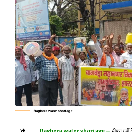
Bagbera water shortage
Bagbera water shortage –
भीषण गर्मी 