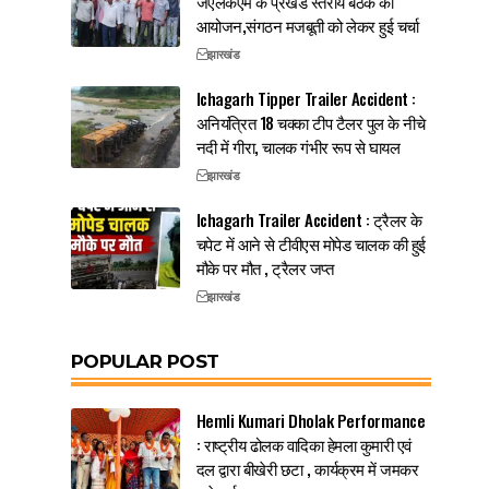
जेएलकेएम के प्रखंड स्तरीय बैठक का
आयोजन,संगठन मजबूती को लेकर हुई चर्चा
झारखंड
Ichagarh Tipper Trailer Accident :
अनियंत्रित 18 चक्का टीप टैलर पुल के नीचे
नदी में गीरा, चालक गंभीर रूप से घायल
झारखंड
Ichagarh Trailer Accident : ट्रैलर के
चपेट में आने से टीवीएस मोपेड चालक की हुई
मौके पर मौत , ट्रैलर जप्त
झारखंड
POPULAR POST
Hemli Kumari Dholak Performance
: राष्ट्रीय ढोलक वादिका हेमला कुमारी एवं
दल द्वारा बीखेरी छटा , कार्यक्रम में जमकर