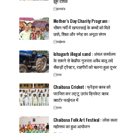
झुमे दर्शक
झारखंड
Mother’s Day Charity Program :
भीषण गर्मी में खप्परसाई के बच्चों को मिले
छाते, शिक्षा और स्नेह का अनूठा संगम
चाईबासा
Ichagarh illegal sand : अंचल कार्यालय
के सामने से बेखौफ गुजरता अवैध बालू लदे
सैकड़ों ट्रैक्टर, राहगीरों को चलना हुआ दुभर
राज्य
Chaibasa Cricket : फ्रेंड्स क्लब को
पराजित कर लट्टू उरांव क्रिकेट क्लब
क्वार्टर फाईनल में
राज्य
Chaibasa Folk Art Festival : लोक कला
महोत्सव का हुआ आयोजन