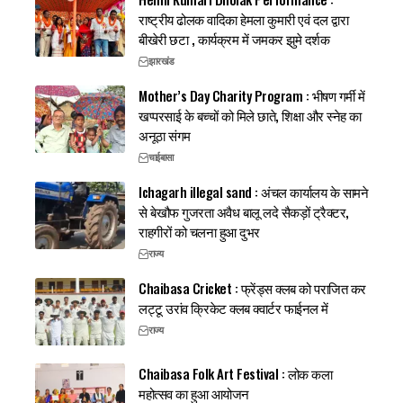
राष्ट्रीय ढोलक वादिका हेमला कुमारी एवं दल द्वारा
बीखेरी छटा , कार्यक्रम में जमकर झुमे दर्शक
झारखंड
Mother’s Day Charity Program : भीषण गर्मी में
खप्परसाई के बच्चों को मिले छाते, शिक्षा और स्नेह का
अनूठा संगम
चाईबासा
Ichagarh illegal sand : अंचल कार्यालय के सामने
से बेखौफ गुजरता अवैध बालू लदे सैकड़ों ट्रैक्टर,
राहगीरों को चलना हुआ दुभर
राज्य
Chaibasa Cricket : फ्रेंड्स क्लब को पराजित कर
लट्टू उरांव क्रिकेट क्लब क्वार्टर फाईनल में
राज्य
Chaibasa Folk Art Festival : लोक कला
महोत्सव का हुआ आयोजन