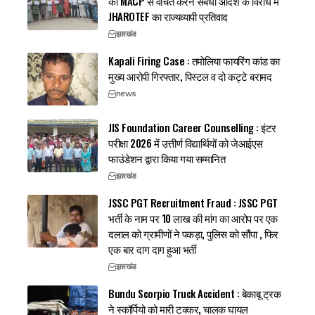
को MACP से वंचित करने संबंधी आदेश के विरोध में
JHAROTEF का राज्यव्यापी प्रतिवाद
झारखंड
Kapali Firing Case : तमोलिया फायरिंग कांड का
मुख्य आरोपी गिरफ्तार, पिस्टल व दो कट्टे बरामद
news
JIS Foundation Career Counselling : इंटर
परीक्षा 2026 में उत्तीर्ण विद्यार्थियों को जेआईएस
फाउंडेशन द्वारा किया गया सम्मानित
झारखंड
JSSC PGT Recruitment Fraud : JSSC PGT
भर्ती के नाम पर 10 लाख की मांग का आरोप पर एक
दलाल को ग्रामीणों ने पकड़ा, पुलिस को सौंपा , फिर
एक बार दाग दाग हुआ भर्ती
झारखंड
Bundu Scorpio Truck Accident : बेकाबू ट्रक
ने स्कॉर्पियो को मारी टक्कर, चालक घायल