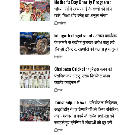
Mother’s Day Charity Program :
भीषण गर्मी में खप्परसाई के बच्चों को मिले
छाते, शिक्षा और स्नेह का अनूठा संगम
चाईबासा
Ichagarh illegal sand : अंचल कार्यालय
के सामने से बेखौफ गुजरता अवैध बालू लदे
सैकड़ों ट्रैक्टर, राहगीरों को चलना हुआ दुभर
राज्य
Chaibasa Cricket : फ्रेंड्स क्लब को
पराजित कर लट्टू उरांव क्रिकेट क्लब
क्वार्टर फाईनल में
राज्य
Jamshedpur News : परियोजना निदेशक,
आईटीडीए ने प्रशिणार्थियों को किया संबोधित,
कहा- मतगणना कार्य की संवेदनशीलता को
समझते हुए ट्रेनिंग में शंकाओं को दूर करें
राज्य