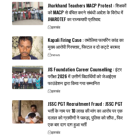
Jharkhand Teachers MACP Protest : शिक्षकों
को MACP से वंचित करने संबंधी आदेश के विरोध में
JHAROTEF का राज्यव्यापी प्रतिवाद
झारखंड
Kapali Firing Case : तमोलिया फायरिंग कांड का
मुख्य आरोपी गिरफ्तार, पिस्टल व दो कट्टे बरामद
news
JIS Foundation Career Counselling : इंटर
परीक्षा 2026 में उत्तीर्ण विद्यार्थियों को जेआईएस
फाउंडेशन द्वारा किया गया सम्मानित
झारखंड
JSSC PGT Recruitment Fraud : JSSC PGT
भर्ती के नाम पर 10 लाख की मांग का आरोप पर एक
दलाल को ग्रामीणों ने पकड़ा, पुलिस को सौंपा , फिर
एक बार दाग दाग हुआ भर्ती
झारखंड