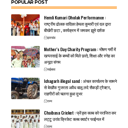
POPULAR POST
Hemli Kumari Dholak Performance :
राष्ट्रीय ढोलक वादिका हेमला कुमारी एवं दल द्वारा
बीखेरी छटा , कार्यक्रम में जमकर झुमे दर्शक
झारखंड
Mother’s Day Charity Program : भीषण गर्मी में
खप्परसाई के बच्चों को मिले छाते, शिक्षा और स्नेह का
अनूठा संगम
चाईबासा
Ichagarh illegal sand : अंचल कार्यालय के सामने
से बेखौफ गुजरता अवैध बालू लदे सैकड़ों ट्रैक्टर,
राहगीरों को चलना हुआ दुभर
राज्य
Chaibasa Cricket : फ्रेंड्स क्लब को पराजित कर
लट्टू उरांव क्रिकेट क्लब क्वार्टर फाईनल में
राज्य