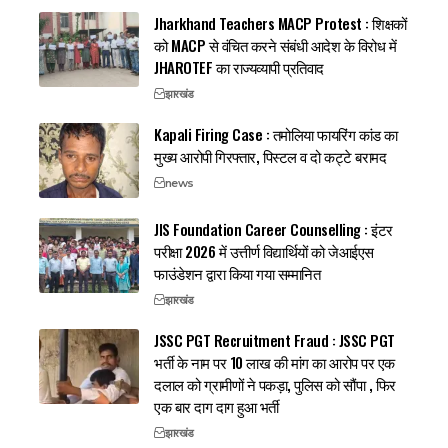
Jharkhand Teachers MACP Protest : शिक्षकों
को MACP से वंचित करने संबंधी आदेश के विरोध में
JHAROTEF का राज्यव्यापी प्रतिवाद
झारखंड
Kapali Firing Case : तमोलिया फायरिंग कांड का
मुख्य आरोपी गिरफ्तार, पिस्टल व दो कट्टे बरामद
news
JIS Foundation Career Counselling : इंटर
परीक्षा 2026 में उत्तीर्ण विद्यार्थियों को जेआईएस
फाउंडेशन द्वारा किया गया सम्मानित
झारखंड
JSSC PGT Recruitment Fraud : JSSC PGT
भर्ती के नाम पर 10 लाख की मांग का आरोप पर एक
दलाल को ग्रामीणों ने पकड़ा, पुलिस को सौंपा , फिर
एक बार दाग दाग हुआ भर्ती
झारखंड