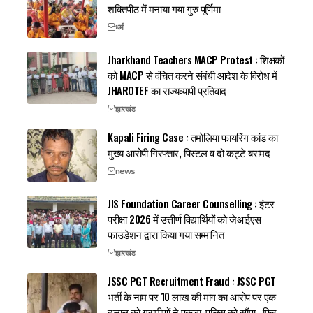
शक्तिपीठ में मनाया गया गुरु पूर्णिमा
धर्म
Jharkhand Teachers MACP Protest : शिक्षकों
को MACP से वंचित करने संबंधी आदेश के विरोध में
JHAROTEF का राज्यव्यापी प्रतिवाद
झारखंड
Kapali Firing Case : तमोलिया फायरिंग कांड का
मुख्य आरोपी गिरफ्तार, पिस्टल व दो कट्टे बरामद
news
JIS Foundation Career Counselling : इंटर
परीक्षा 2026 में उत्तीर्ण विद्यार्थियों को जेआईएस
फाउंडेशन द्वारा किया गया सम्मानित
झारखंड
JSSC PGT Recruitment Fraud : JSSC PGT
भर्ती के नाम पर 10 लाख की मांग का आरोप पर एक
दलाल को ग्रामीणों ने पकड़ा, पुलिस को सौंपा , फिर