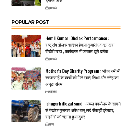
ट्रैलर जप्त
झारखंड
POPULAR POST
Hemli Kumari Dholak Performance :
राष्ट्रीय ढोलक वादिका हेमला कुमारी एवं दल द्वारा
बीखेरी छटा , कार्यक्रम में जमकर झुमे दर्शक
झारखंड
Mother’s Day Charity Program : भीषण गर्मी में
खप्परसाई के बच्चों को मिले छाते, शिक्षा और स्नेह का
अनूठा संगम
चाईबासा
Ichagarh illegal sand : अंचल कार्यालय के सामने
से बेखौफ गुजरता अवैध बालू लदे सैकड़ों ट्रैक्टर,
राहगीरों को चलना हुआ दुभर
राज्य