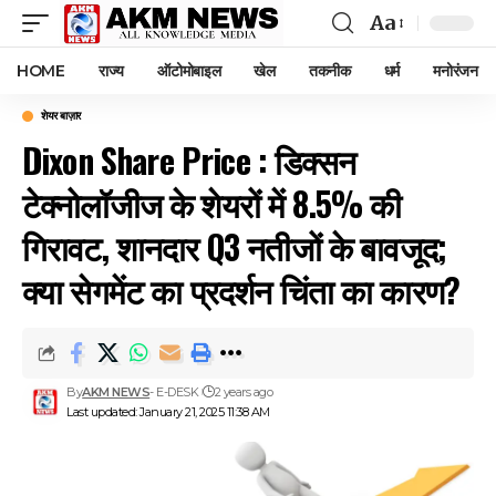
Aa
Font
Resizer
HOME
राज्य
ऑटोमोबाइल
खेल
तकनीक
धर्म
मनोरंजन
शेयर बाज़ार
Dixon Share Price : डिक्सन
टेक्नोलॉजीज के शेयरों में 8.5% की
गिरावट, शानदार Q3 नतीजों के बावजूद;
क्या सेगमेंट का प्रदर्शन चिंता का कारण?
By
AKM NEWS
- E-DESK
2 years ago
Last updated: January 21, 2025 11:38 AM