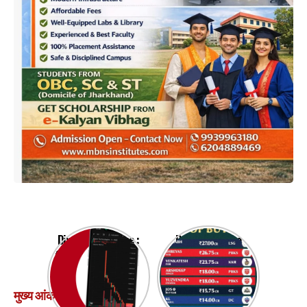
Dixon Share Price :
Presenting the
डिक्सन टेक्नोलॉजीज के
squads of all the 🔟
शेयरों में 8.5% की
teams after the
गिरावट
end of
मुख्य आंकड़े
#TATAIPLAuction