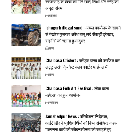
खप्परसाई के बच्चों को मिले छाते, शिक्षा और स्नेह का
अनूठा संगम
चाईबासा
Ichagarh illegal sand : अंचल कार्यालय के सामने
से बेखौफ गुजरता अवैध बालू लदे सैकड़ों ट्रैक्टर,
राहगीरों को चलना हुआ दुभर
राज्य
Chaibasa Cricket : फ्रेंड्स क्लब को पराजित कर
लट्टू उरांव क्रिकेट क्लब क्वार्टर फाईनल में
राज्य
Chaibasa Folk Art Festival : लोक कला
महोत्सव का हुआ आयोजन
मनोरंजन
Jamshedpur News : परियोजना निदेशक,
आईटीडीए ने प्रशिणार्थियों को किया संबोधित, कहा-
मतगणना कार्य की संवेदनशीलता को समझते हुए