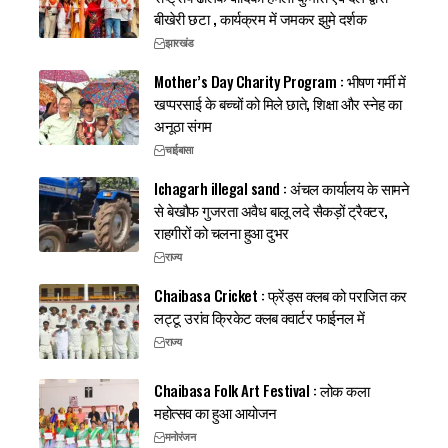
बीखेरी छटा , कार्यक्रम में जमकर झुमे दर्शक
झारखंड
Mother’s Day Charity Program : भीषण गर्मी में
खप्परसाई के बच्चों को मिले छाते, शिक्षा और स्नेह का
अनूठा संगम
चाईबासा
Ichagarh illegal sand : अंचल कार्यालय के सामने
से बेखौफ गुजरता अवैध बालू लदे सैकड़ों ट्रैक्टर,
राहगीरों को चलना हुआ दुभर
राज्य
Chaibasa Cricket : फ्रेंड्स क्लब को पराजित कर
लट्टू उरांव क्रिकेट क्लब क्वार्टर फाईनल में
राज्य
Chaibasa Folk Art Festival : लोक कला
महोत्सव का हुआ आयोजन
मनोरंजन