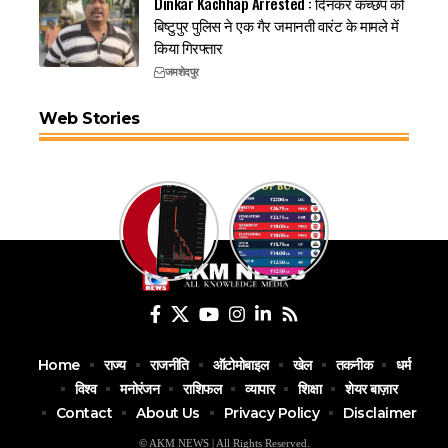
Dinkar Kachhap Arrested : दिनकर कच्छप को
बिष्टुपुर पुलिस ने एक गैर जमानती वारंट के मामले में
किया गिरफ्तार
जमशेदपुर
Web Stories
Home
राज्य
राजनीति
ऑटोमोबाइल
खेल
तकनीक
धर्म
विश्व
मनोरंजन
राशिफल
व्यापार
शिक्षा
शेयर बाज़ार
Contact
About Us
Privacy Policy
Disclaimer
© AKM NEWS | All Rights Reserved.