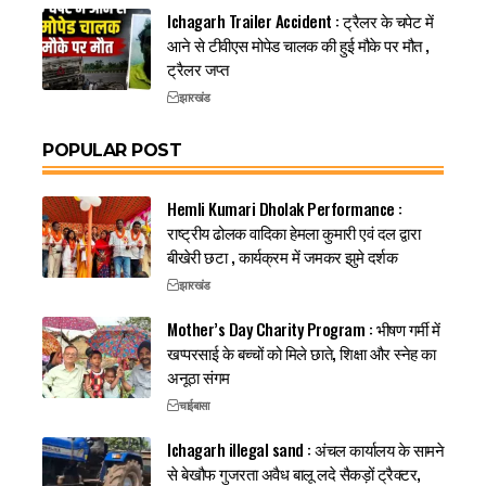
Ichagarh Trailer Accident : ट्रैलर के चपेट में
आने से टीवीएस मोपेड चालक की हुई मौके पर मौत ,
ट्रैलर जप्त
झारखंड
POPULAR POST
Hemli Kumari Dholak Performance :
राष्ट्रीय ढोलक वादिका हेमला कुमारी एवं दल द्वारा
बीखेरी छटा , कार्यक्रम में जमकर झुमे दर्शक
झारखंड
Mother’s Day Charity Program : भीषण गर्मी में
खप्परसाई के बच्चों को मिले छाते, शिक्षा और स्नेह का
अनूठा संगम
चाईबासा
Ichagarh illegal sand : अंचल कार्यालय के सामने
से बेखौफ गुजरता अवैध बालू लदे सैकड़ों ट्रैक्टर,