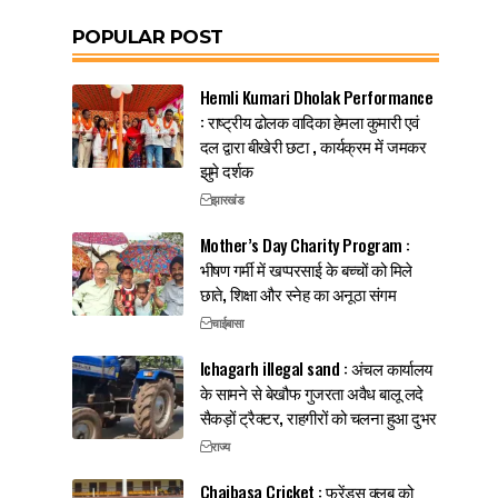
POPULAR POST
Hemli Kumari Dholak Performance
: राष्ट्रीय ढोलक वादिका हेमला कुमारी एवं
दल द्वारा बीखेरी छटा , कार्यक्रम में जमकर
झुमे दर्शक
झारखंड
Mother’s Day Charity Program :
भीषण गर्मी में खप्परसाई के बच्चों को मिले
छाते, शिक्षा और स्नेह का अनूठा संगम
चाईबासा
Ichagarh illegal sand : अंचल कार्यालय
के सामने से बेखौफ गुजरता अवैध बालू लदे
सैकड़ों ट्रैक्टर, राहगीरों को चलना हुआ दुभर
राज्य
Chaibasa Cricket : फ्रेंड्स क्लब को