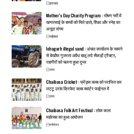
झारखंड
Mother’s Day Charity Program : भीषण गर्मी में
खप्परसाई के बच्चों को मिले छाते, शिक्षा और स्नेह का
अनूठा संगम
चाईबासा
Ichagarh illegal sand : अंचल कार्यालय के सामने
से बेखौफ गुजरता अवैध बालू लदे सैकड़ों ट्रैक्टर,
राहगीरों को चलना हुआ दुभर
राज्य
Chaibasa Cricket : फ्रेंड्स क्लब को पराजित कर
लट्टू उरांव क्रिकेट क्लब क्वार्टर फाईनल में
राज्य
Chaibasa Folk Art Festival : लोक कला
महोत्सव का हुआ आयोजन
मनोरंजन