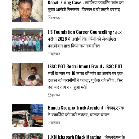
Kapali Firing Case : तमोलिया फायरिंग कांड का
मुख्य आरोपी गिरफ्तार, पिस्टल व दो कट्टे बरामद
news
JIS Foundation Career Counselling : इंटर
परीक्षा 2026 में उत्तीर्ण विद्यार्थियों को जेआईएस
फाउंडेशन द्वारा किया गया सम्मानित
झारखंड
JSSC PGT Recruitment Fraud : JSSC PGT
भर्ती के नाम पर 10 लाख की मांग का आरोप पर एक
दलाल को ग्रामीणों ने पकड़ा, पुलिस को सौंपा , फिर
एक बार दाग दाग हुआ भर्ती
झारखंड
Bundu Scorpio Truck Accident : बेकाबू ट्रक
ने स्कॉर्पियो को मारी टक्कर, चालक घायल
झारखंड
JLKM Ichagarh Block Meeting : जेएलकेएम के