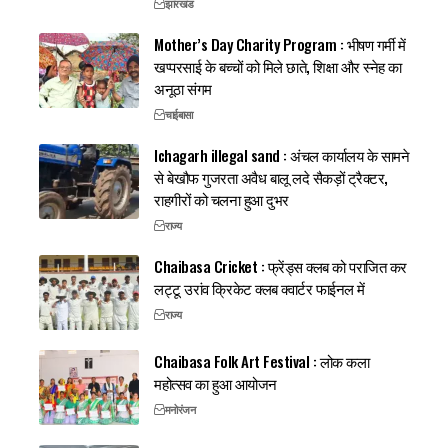
झारखंड
Mother’s Day Charity Program : भीषण गर्मी में
खप्परसाई के बच्चों को मिले छाते, शिक्षा और स्नेह का
अनूठा संगम
चाईबासा
Ichagarh illegal sand : अंचल कार्यालय के सामने
से बेखौफ गुजरता अवैध बालू लदे सैकड़ों ट्रैक्टर,
राहगीरों को चलना हुआ दुभर
राज्य
Chaibasa Cricket : फ्रेंड्स क्लब को पराजित कर
लट्टू उरांव क्रिकेट क्लब क्वार्टर फाईनल में
राज्य
Chaibasa Folk Art Festival : लोक कला
महोत्सव का हुआ आयोजन
मनोरंजन