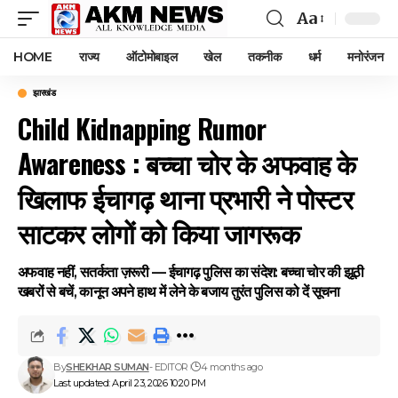
Aa
Font
Resizer
HOME
राज्य
ऑटोमोबाइल
खेल
तकनीक
धर्म
मनोरंजन
झारखंड
Child Kidnapping Rumor
Awareness : बच्चा चोर के अफवाह के
खिलाफ ईचागढ़ थाना प्रभारी ने पोस्टर
साटकर लोगों को किया जागरूक
अफवाह नहीं, सतर्कता ज़रूरी — ईचागढ़ पुलिस का संदेश: बच्चा चोर की झूठी
खबरों से बचें, कानून अपने हाथ में लेने के बजाय तुरंत पुलिस को दें सूचना
By
SHEKHAR SUMAN
- EDITOR
4 months ago
Last updated: April 23, 2026 10:20 PM