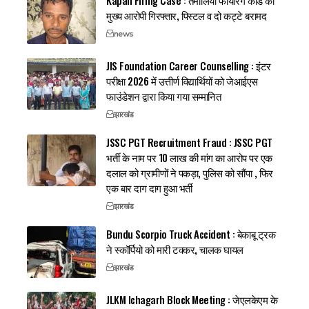
Kapali Firing Case : तमोलिया फायरिंग कांड का
मुख्य आरोपी गिरफ्तार, पिस्टल व दो कट्टे बरामद
news
JIS Foundation Career Counselling : इंटर
परीक्षा 2026 में उत्तीर्ण विद्यार्थियों को जेआईएस
फाउंडेशन द्वारा किया गया सम्मानित
झारखंड
JSSC PGT Recruitment Fraud : JSSC PGT
भर्ती के नाम पर 10 लाख की मांग का आरोप पर एक
दलाल को ग्रामीणों ने पकड़ा, पुलिस को सौंपा , फिर
एक बार दाग दाग हुआ भर्ती
झारखंड
Bundu Scorpio Truck Accident : बेकाबू ट्रक
ने स्कॉर्पियो को मारी टक्कर, चालक घायल
झारखंड
JLKM Ichagarh Block Meeting : जेएलकेएम के