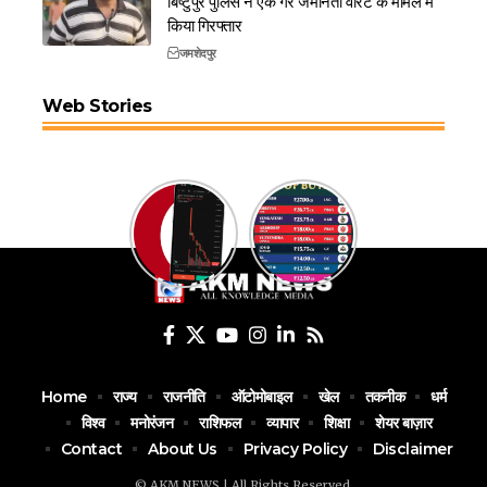
बिष्टुपुर पुलिस ने एक गैर जमानती वारंट के मामले में
किया गिरफ्तार
जमशेदपुर
Web Stories
Home
राज्य
राजनीति
ऑटोमोबाइल
खेल
तकनीक
धर्म
विश्व
मनोरंजन
राशिफल
व्यापार
शिक्षा
शेयर बाज़ार
Contact
About Us
Privacy Policy
Disclaimer
© AKM NEWS | All Rights Reserved.