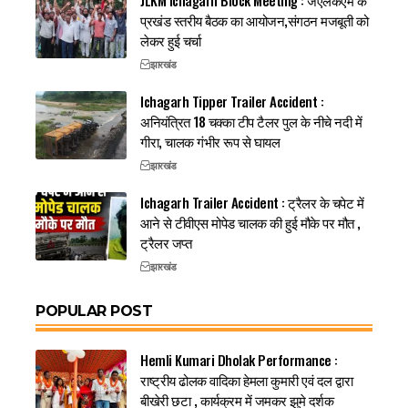
JLKM Ichagarh Block Meeting : जेएलकेएम के
प्रखंड स्तरीय बैठक का आयोजन,संगठन मजबूती को
लेकर हुई चर्चा
झारखंड
Ichagarh Tipper Trailer Accident :
अनियंत्रित 18 चक्का टीप टैलर पुल के नीचे नदी में
गीरा, चालक गंभीर रूप से घायल
झारखंड
Ichagarh Trailer Accident : ट्रैलर के चपेट में
आने से टीवीएस मोपेड चालक की हुई मौके पर मौत ,
ट्रैलर जप्त
झारखंड
POPULAR POST
Hemli Kumari Dholak Performance :
राष्ट्रीय ढोलक वादिका हेमला कुमारी एवं दल द्वारा
बीखेरी छटा , कार्यक्रम में जमकर झुमे दर्शक