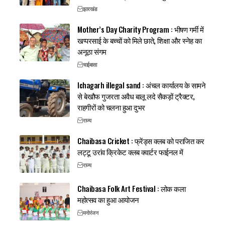
झारखंड
Mother’s Day Charity Program : भीषण गर्मी में
खप्परसाई के बच्चों को मिले छाते, शिक्षा और स्नेह का
अनूठा संगम
चाईबासा
Ichagarh illegal sand : अंचल कार्यालय के सामने
से बेखौफ गुजरता अवैध बालू लदे सैकड़ों ट्रैक्टर,
राहगीरों को चलना हुआ दुभर
राज्य
Chaibasa Cricket : फ्रेंड्स क्लब को पराजित कर
लट्टू उरांव क्रिकेट क्लब क्वार्टर फाईनल में
राज्य
Chaibasa Folk Art Festival : लोक कला
महोत्सव का हुआ आयोजन
मनोरंजन