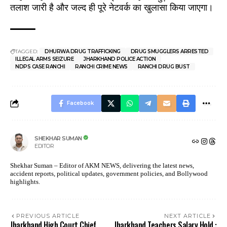
तलाश जारी है और जल्द ही पूरे नेटवर्क का खुलासा किया जाएगा।
TAGGED:
DHURWA DRUG TRAFFICKING
DRUG SMUGGLERS ARRESTED
ILLEGAL ARMS SEIZURE
JHARKHAND POLICE ACTION
NDPS CASE RANCHI
RANCHI CRIME NEWS
RANCHI DRUG BUST
Facebook
SHEKHAR SUMAN
EDITOR
Shekhar Suman – Editor of AKM NEWS, delivering the latest news,
accident reports, political updates, government policies, and Bollywood
highlights.
PREVIOUS ARTICLE
NEXT ARTICLE
Jharkhand High Court Chief
Jharkhand Teachers Salary Hold :