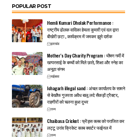
POPULAR POST
Hemli Kumari Dholak Performance :
राष्ट्रीय ढोलक वादिका हेमला कुमारी एवं दल द्वारा
बीखेरी छटा , कार्यक्रम में जमकर झुमे दर्शक
झारखंड
Mother’s Day Charity Program : भीषण गर्मी में
खप्परसाई के बच्चों को मिले छाते, शिक्षा और स्नेह का
अनूठा संगम
चाईबासा
Ichagarh illegal sand : अंचल कार्यालय के सामने
से बेखौफ गुजरता अवैध बालू लदे सैकड़ों ट्रैक्टर,
राहगीरों को चलना हुआ दुभर
राज्य
Chaibasa Cricket : फ्रेंड्स क्लब को पराजित कर
लट्टू उरांव क्रिकेट क्लब क्वार्टर फाईनल में
राज्य