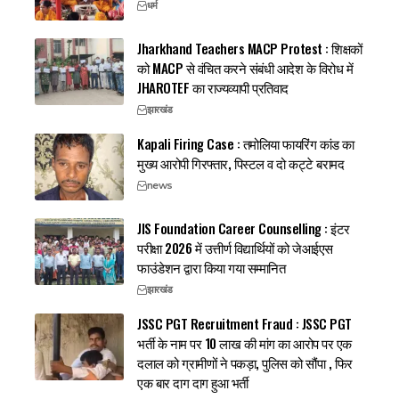
धर्म
Jharkhand Teachers MACP Protest : शिक्षकों
को MACP से वंचित करने संबंधी आदेश के विरोध में
JHAROTEF का राज्यव्यापी प्रतिवाद
झारखंड
Kapali Firing Case : तमोलिया फायरिंग कांड का
मुख्य आरोपी गिरफ्तार, पिस्टल व दो कट्टे बरामद
news
JIS Foundation Career Counselling : इंटर
परीक्षा 2026 में उत्तीर्ण विद्यार्थियों को जेआईएस
फाउंडेशन द्वारा किया गया सम्मानित
झारखंड
JSSC PGT Recruitment Fraud : JSSC PGT
भर्ती के नाम पर 10 लाख की मांग का आरोप पर एक
दलाल को ग्रामीणों ने पकड़ा, पुलिस को सौंपा , फिर
एक बार दाग दाग हुआ भर्ती