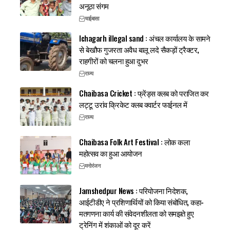
अनूठा संगम
चाईबासा
Ichagarh illegal sand : अंचल कार्यालय के सामने
से बेखौफ गुजरता अवैध बालू लदे सैकड़ों ट्रैक्टर,
राहगीरों को चलना हुआ दुभर
राज्य
Chaibasa Cricket : फ्रेंड्स क्लब को पराजित कर
लट्टू उरांव क्रिकेट क्लब क्वार्टर फाईनल में
राज्य
Chaibasa Folk Art Festival : लोक कला
महोत्सव का हुआ आयोजन
मनोरंजन
Jamshedpur News : परियोजना निदेशक,
आईटीडीए ने प्रशिणार्थियों को किया संबोधित, कहा-
मतगणना कार्य की संवेदनशीलता को समझते हुए
ट्रेनिंग में शंकाओं को दूर करें