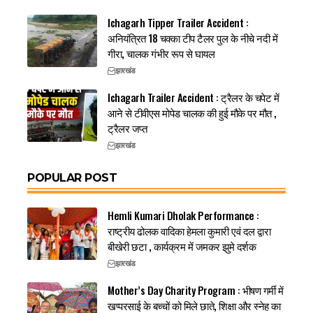
Ichagarh Tipper Trailer Accident :
अनियंत्रित 18 चक्का टीप टैलर पुल के नीचे नदी में
गीरा, चालक गंभीर रूप से घायल
झारखंड
Ichagarh Trailer Accident : ट्रैलर के चपेट में
आने से टीवीएस मोपेड चालक की हुई मौके पर मौत ,
ट्रैलर जप्त
झारखंड
POPULAR POST
Hemli Kumari Dholak Performance :
राष्ट्रीय ढोलक वादिका हेमला कुमारी एवं दल द्वारा
बीखेरी छटा , कार्यक्रम में जमकर झुमे दर्शक
झारखंड
Mother’s Day Charity Program : भीषण गर्मी में
खप्परसाई के बच्चों को मिले छाते, शिक्षा और स्नेह का