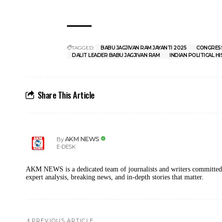
TAGGED:
BABU JAGJIVAN RAM JAYANTI 2025
CONGRES
DALIT LEADER BABU JAGJIVAN RAM
INDIAN POLITICAL H
Share This Article
AKM NEWS
By
E-DESK
AKM NEWS is a dedicated team of journalists and writers committed to
expert analysis, breaking news, and in-depth stories that matter.
PREVIOUS ARTICLE