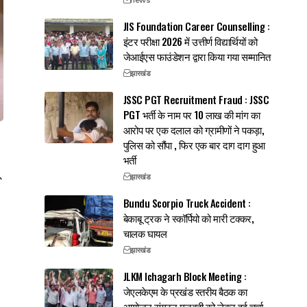
JIS Foundation Career Counselling :
इंटर परीक्षा 2026 में उत्तीर्ण विद्यार्थियों को
जेआईएस फाउंडेशन द्वारा किया गया सम्मानित
झारखंड
JSSC PGT Recruitment Fraud : JSSC
PGT भर्ती के नाम पर 10 लाख की मांग का
आरोप पर एक दलाल को ग्रामीणों ने पकड़ा,
पुलिस को सौंपा , फिर एक बार दाग दाग हुआ
भर्ती
झारखंड
Bundu Scorpio Truck Accident :
बेकाबू ट्रक ने स्कॉर्पियो को मारी टक्कर,
चालक घायल
झारखंड
JLKM Ichagarh Block Meeting :
जेएलकेएम के प्रखंड स्तरीय बैठक का
आयोजन,संगठन मजबूती को लेकर हुई चर्चा