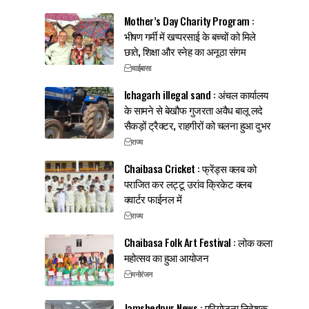
Mother’s Day Charity Program :
भीषण गर्मी में खप्परसाई के बच्चों को मिले
छाते, शिक्षा और स्नेह का अनूठा संगम
चाईबासा
Ichagarh illegal sand : अंचल कार्यालय
के सामने से बेखौफ गुजरता अवैध बालू लदे
सैकड़ों ट्रैक्टर, राहगीरों को चलना हुआ दुभर
राज्य
Chaibasa Cricket : फ्रेंड्स क्लब को
पराजित कर लट्टू उरांव क्रिकेट क्लब
क्वार्टर फाईनल में
राज्य
Chaibasa Folk Art Festival : लोक कला
महोत्सव का हुआ आयोजन
मनोरंजन
Jamshedpur News : परियोजना निदेशक,