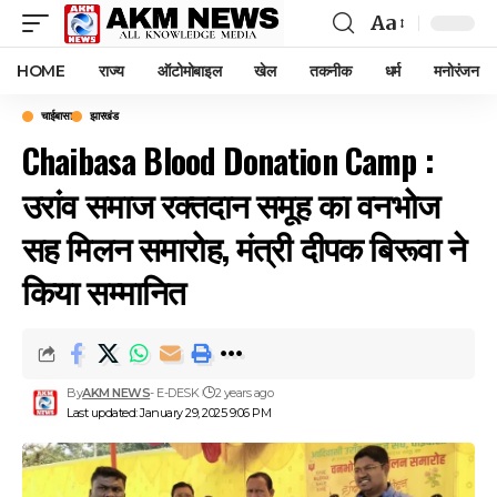
Aa
Font
Resizer
HOME
राज्य
ऑटोमोबाइल
खेल
तकनीक
धर्म
मनोरंजन
चाईबासा
झारखंड
Chaibasa Blood Donation Camp :
उरांव समाज रक्तदान समूह का वनभोज
सह मिलन समारोह, मंत्री दीपक बिरूवा ने
किया सम्मानित
By
AKM NEWS
- E-DESK
2 years ago
Last updated: January 29, 2025 9:06 PM