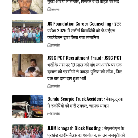
मुख्य आरोपी गिरफ्तार, पिस्टल व दो कट्टे बरामद
news
JIS Foundation Career Counselling : इंटर
परीक्षा 2026 में उत्तीर्ण विद्यार्थियों को जेआईएस
फाउंडेशन द्वारा किया गया सम्मानित
झारखंड
JSSC PGT Recruitment Fraud : JSSC PGT
भर्ती के नाम पर 10 लाख की मांग का आरोप पर एक
दलाल को ग्रामीणों ने पकड़ा, पुलिस को सौंपा , फिर
एक बार दाग दाग हुआ भर्ती
झारखंड
Bundu Scorpio Truck Accident : बेकाबू ट्रक
ने स्कॉर्पियो को मारी टक्कर, चालक घायल
झारखंड
JLKM Ichagarh Block Meeting : जेएलकेएम के
प्रखंड स्तरीय बैठक का आयोजन,संगठन मजबूती को