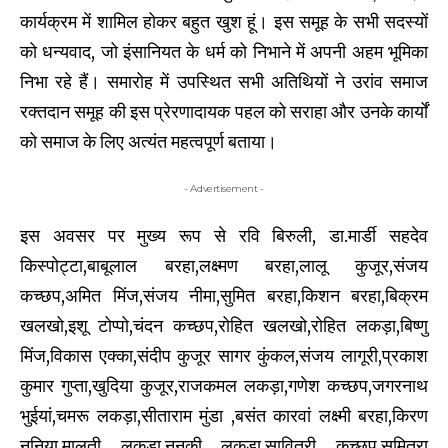
कार्यक्रम में शामिल होकर बहुत खुश हूं। इस समूह के सभी सदस्यों
को धन्यवाद, जो इंसानियत के धर्म को निभाने में अपनी अहम भूमिका
निभा रहे हैं। समारोह में उपस्थित सभी अतिथियों ने उरांव समाज
रक्तदान समूह की इस प्रेरणादायक पहल को सराहा और उनके कार्यों
को समाज के लिए अत्यंत महत्वपूर्ण बताया।
- Advertisement -
इस अवसर पर मुख्य रूप से रवि बिरुली, डा.मार्डी सहदेव
किस्पोट्टा,बाबूलाल बरहा,लक्ष्मण बरहा,लालू कुजूर,संजय
कच्छप,अमित मिंज,संजय नीमा,सुमित बरहा,किशन बरहा,बिक्रम
खलखो,इशू टोप्पो,चंदन कच्छप,रोहित खलखो,रोहित लकड़ा,बिष्णु
मिंज,विकास एक्का,संदीप कुजूर सागर कुंकल,संजय लागूरी,प्रकाश
कुमार गुप्ता,खुदिया कुजूर,राजकमल लकड़ा,गणेश कच्छप,जगरनाथ
भुईयां,चमरू लकड़ा,सीताराम मुंडा ,बसंत कारवां लक्ष्मी बरहा,किरण
नुनिया,मालती लकड़ा,ननकी लकड़ा,सावित्री कच्छप,सुमित्रा