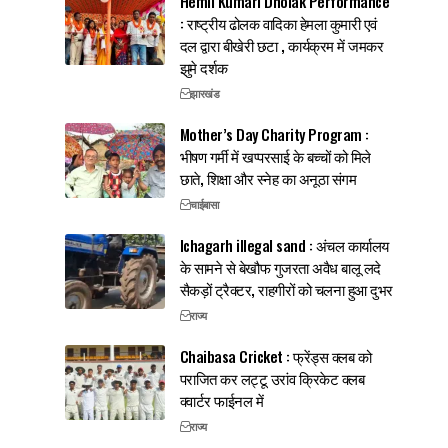
Hemli Kumari Dholak Performance
: राष्ट्रीय ढोलक वादिका हेमला कुमारी एवं
दल द्वारा बीखेरी छटा , कार्यक्रम में जमकर
झुमे दर्शक
झारखंड
Mother’s Day Charity Program :
भीषण गर्मी में खप्परसाई के बच्चों को मिले
छाते, शिक्षा और स्नेह का अनूठा संगम
चाईबासा
Ichagarh illegal sand : अंचल कार्यालय
के सामने से बेखौफ गुजरता अवैध बालू लदे
सैकड़ों ट्रैक्टर, राहगीरों को चलना हुआ दुभर
राज्य
Chaibasa Cricket : फ्रेंड्स क्लब को
पराजित कर लट्टू उरांव क्रिकेट क्लब
क्वार्टर फाईनल में
राज्य