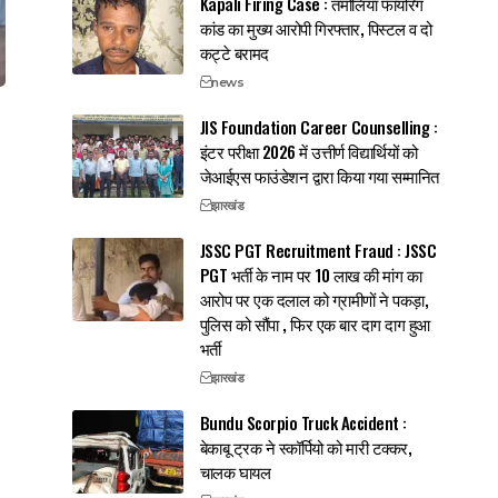
Kapali Firing Case : तमोलिया फायरिंग
कांड का मुख्य आरोपी गिरफ्तार, पिस्टल व दो
कट्टे बरामद
news
JIS Foundation Career Counselling :
इंटर परीक्षा 2026 में उत्तीर्ण विद्यार्थियों को
जेआईएस फाउंडेशन द्वारा किया गया सम्मानित
झारखंड
JSSC PGT Recruitment Fraud : JSSC
PGT भर्ती के नाम पर 10 लाख की मांग का
आरोप पर एक दलाल को ग्रामीणों ने पकड़ा,
पुलिस को सौंपा , फिर एक बार दाग दाग हुआ
भर्ती
झारखंड
Bundu Scorpio Truck Accident :
बेकाबू ट्रक ने स्कॉर्पियो को मारी टक्कर,
चालक घायल