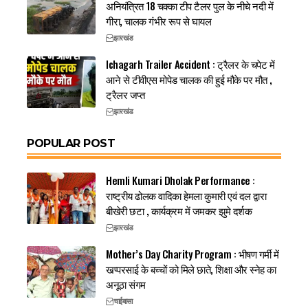
अनियंत्रित 18 चक्का टीप टैलर पुल के नीचे नदी में
गीरा, चालक गंभीर रूप से घायल
झारखंड
Ichagarh Trailer Accident : ट्रैलर के चपेट में
आने से टीवीएस मोपेड चालक की हुई मौके पर मौत ,
ट्रैलर जप्त
झारखंड
POPULAR POST
Hemli Kumari Dholak Performance :
राष्ट्रीय ढोलक वादिका हेमला कुमारी एवं दल द्वारा
बीखेरी छटा , कार्यक्रम में जमकर झुमे दर्शक
झारखंड
Mother’s Day Charity Program : भीषण गर्मी में
खप्परसाई के बच्चों को मिले छाते, शिक्षा और स्नेह का
अनूठा संगम
चाईबासा