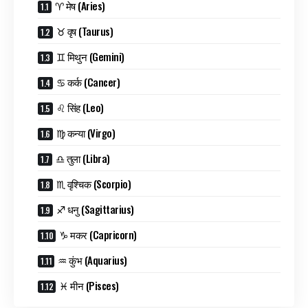
♈ मेष (Aries)
♉ वृष (Taurus)
♊ मिथुन (Gemini)
♋ कर्क (Cancer)
♌ सिंह (Leo)
♍ कन्या (Virgo)
♎ तुला (Libra)
♏ वृश्चिक (Scorpio)
♐ धनु (Sagittarius)
♑ मकर (Capricorn)
♒ कुंभ (Aquarius)
♓ मीन (Pisces)