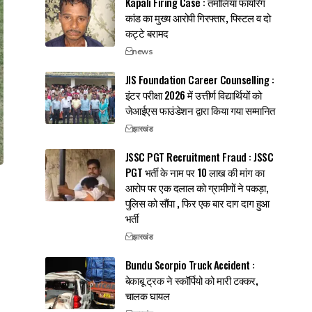
Kapali Firing Case : तमोलिया फायरिंग
कांड का मुख्य आरोपी गिरफ्तार, पिस्टल व दो
कट्टे बरामद
news
JIS Foundation Career Counselling :
इंटर परीक्षा 2026 में उत्तीर्ण विद्यार्थियों को
जेआईएस फाउंडेशन द्वारा किया गया सम्मानित
झारखंड
JSSC PGT Recruitment Fraud : JSSC
PGT भर्ती के नाम पर 10 लाख की मांग का
आरोप पर एक दलाल को ग्रामीणों ने पकड़ा,
पुलिस को सौंपा , फिर एक बार दाग दाग हुआ
भर्ती
झारखंड
Bundu Scorpio Truck Accident :
बेकाबू ट्रक ने स्कॉर्पियो को मारी टक्कर,
चालक घायल