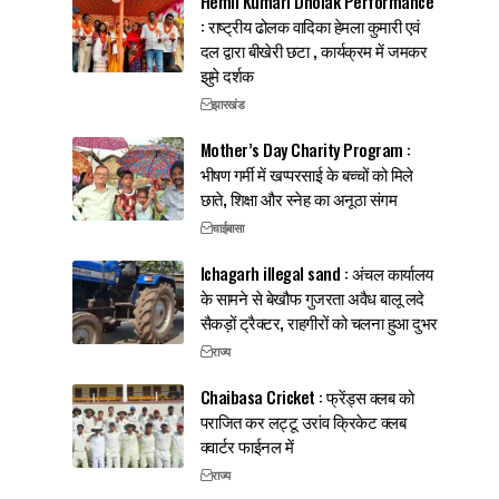
Hemli Kumari Dholak Performance
: राष्ट्रीय ढोलक वादिका हेमला कुमारी एवं
दल द्वारा बीखेरी छटा , कार्यक्रम में जमकर
झुमे दर्शक
झारखंड
Mother’s Day Charity Program :
भीषण गर्मी में खप्परसाई के बच्चों को मिले
छाते, शिक्षा और स्नेह का अनूठा संगम
चाईबासा
Ichagarh illegal sand : अंचल कार्यालय
के सामने से बेखौफ गुजरता अवैध बालू लदे
सैकड़ों ट्रैक्टर, राहगीरों को चलना हुआ दुभर
राज्य
Chaibasa Cricket : फ्रेंड्स क्लब को
पराजित कर लट्टू उरांव क्रिकेट क्लब
क्वार्टर फाईनल में
राज्य