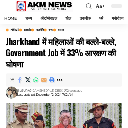
Aa
Font
Resizer
HOME
राज्य
ऑटोमोबाइल
खेल
तकनीक
धर्म
मनोरंजन
NEWS
झारखंड
राजनीति
राज्य
व्यापार
Jharkhand में महिलाओं की बल्ले-बल्ले,
Government Job में 33% आरक्षण की
घोषणा
By
SURAJ
- JAMSHEDPUR DESK
2 years ago
Last updated: December 12, 2024 7:02 AM