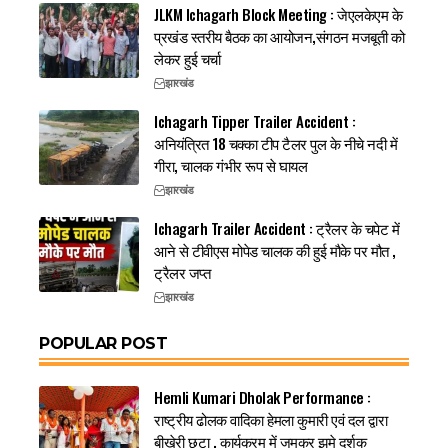
JLKM Ichagarh Block Meeting : जेएलकेएम के
प्रखंड स्तरीय बैठक का आयोजन,संगठन मजबूती को
लेकर हुई चर्चा
झारखंड
Ichagarh Tipper Trailer Accident :
अनियंत्रित 18 चक्का टीप टैलर पुल के नीचे नदी में
गीरा, चालक गंभीर रूप से घायल
झारखंड
Ichagarh Trailer Accident : ट्रैलर के चपेट में
आने से टीवीएस मोपेड चालक की हुई मौके पर मौत ,
ट्रैलर जप्त
झारखंड
POPULAR POST
Hemli Kumari Dholak Performance :
राष्ट्रीय ढोलक वादिका हेमला कुमारी एवं दल द्वारा
बीखेरी छटा , कार्यक्रम में जमकर झुमे दर्शक