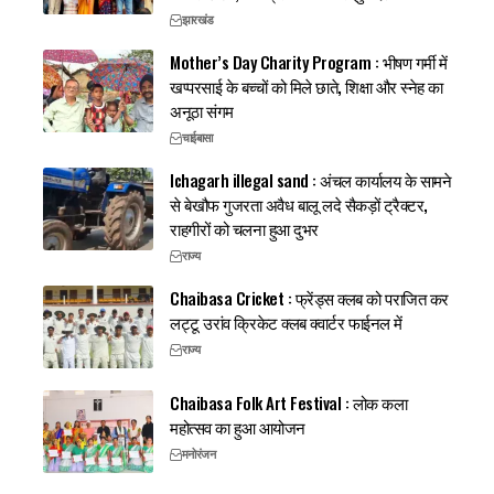
झारखंड
Mother’s Day Charity Program : भीषण गर्मी में
खप्परसाई के बच्चों को मिले छाते, शिक्षा और स्नेह का
अनूठा संगम
चाईबासा
Ichagarh illegal sand : अंचल कार्यालय के सामने
से बेखौफ गुजरता अवैध बालू लदे सैकड़ों ट्रैक्टर,
राहगीरों को चलना हुआ दुभर
राज्य
Chaibasa Cricket : फ्रेंड्स क्लब को पराजित कर
लट्टू उरांव क्रिकेट क्लब क्वार्टर फाईनल में
राज्य
Chaibasa Folk Art Festival : लोक कला
महोत्सव का हुआ आयोजन
मनोरंजन