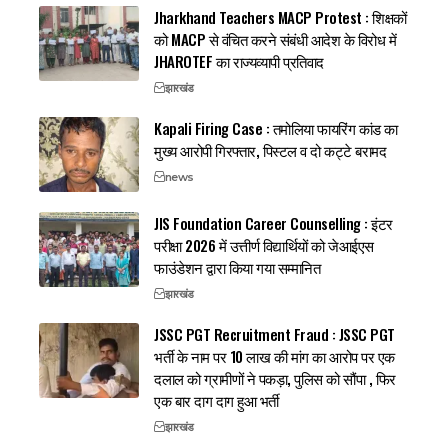
Jharkhand Teachers MACP Protest : शिक्षकों
को MACP से वंचित करने संबंधी आदेश के विरोध में
JHAROTEF का राज्यव्यापी प्रतिवाद
झारखंड
Kapali Firing Case : तमोलिया फायरिंग कांड का
मुख्य आरोपी गिरफ्तार, पिस्टल व दो कट्टे बरामद
news
JIS Foundation Career Counselling : इंटर
परीक्षा 2026 में उत्तीर्ण विद्यार्थियों को जेआईएस
फाउंडेशन द्वारा किया गया सम्मानित
झारखंड
JSSC PGT Recruitment Fraud : JSSC PGT
भर्ती के नाम पर 10 लाख की मांग का आरोप पर एक
दलाल को ग्रामीणों ने पकड़ा, पुलिस को सौंपा , फिर
एक बार दाग दाग हुआ भर्ती
झारखंड