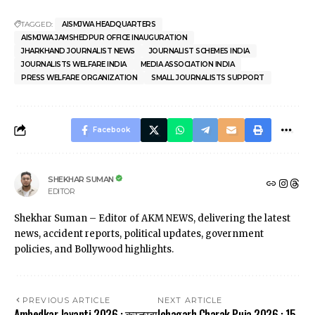
TAGGED:
AISMJWA HEADQUARTERS
AISMJWA JAMSHEDPUR OFFICE INAUGURATION
JHARKHAND JOURNALIST NEWS
JOURNALIST SCHEMES INDIA
JOURNALISTS WELFARE INDIA
MEDIA ASSOCIATION INDIA
PRESS WELFARE ORGANIZATION
SMALL JOURNALISTS SUPPORT
Facebook
SHEKHAR SUMAN
EDITOR
Shekhar Suman – Editor of AKM NEWS, delivering the latest
news, accident reports, political updates, government
policies, and Bollywood highlights.
PREVIOUS ARTICLE
NEXT ARTICLE
Ambedkar Jayanti 2026 : कस्तूरबा
Ichagarh Charak Puja 2026 : 15