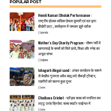
POPULAR POST
Hemli Kumari Dholak Performance :
राष्ट्रीय ढोलक वादिका हेमला कुमारी एवं दल द्वारा
बीखेरी छटा , कार्यक्रम में जमकर झुमे दर्शक
झारखंड
Mother’s Day Charity Program : भीषण गर्मी में
खप्परसाई के बच्चों को मिले छाते, शिक्षा और स्नेह का
अनूठा संगम
चाईबासा
Ichagarh illegal sand : अंचल कार्यालय के सामने
से बेखौफ गुजरता अवैध बालू लदे सैकड़ों ट्रैक्टर,
राहगीरों को चलना हुआ दुभर
राज्य
Chaibasa Cricket : फ्रेंड्स क्लब को पराजित कर
लट्टू उरांव क्रिकेट क्लब क्वार्टर फाईनल में
राज्य