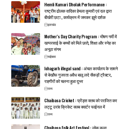
Hemli Kumari Dholak Performance :
राष्ट्रीय ढोलक वादिका हेमला कुमारी एवं दल द्वारा
बीखेरी छटा , कार्यक्रम में जमकर झुमे दर्शक
झारखंड
Mother’s Day Charity Program : भीषण गर्मी में
खप्परसाई के बच्चों को मिले छाते, शिक्षा और स्नेह का
अनूठा संगम
चाईबासा
Ichagarh illegal sand : अंचल कार्यालय के सामने
से बेखौफ गुजरता अवैध बालू लदे सैकड़ों ट्रैक्टर,
राहगीरों को चलना हुआ दुभर
राज्य
Chaibasa Cricket : फ्रेंड्स क्लब को पराजित कर
लट्टू उरांव क्रिकेट क्लब क्वार्टर फाईनल में
राज्य
Chaibasa Folk Art Festival : लोक कला