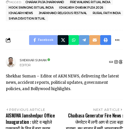
TAGGED:
CHARAK PUJA JHARKHAND
FIRE WALKING RITUAL INDIA
HOOK SWINGING RITUAL INDIA
ICHAGARH CHARAK PUJA 2026
ICHAGARH NEWS
JHARKHAND RELIGIOUS FESTIVAL
RURAL FAITH INDIA
SHIVA DEVOTION RITUAL
Facebook
SHEKHAR SUMAN
EDITOR
Shekhar Suman – Editor of AKM NEWS, delivering the latest
news, accident reports, political updates, government
policies, and Bollywood highlights.
PREVIOUS ARTICLE
NEXT ARTICLE
AISMJWA Jamshedpur Office
Chaibasa Generator Fire News :
Inauguration : छोटे व मझोले
जेनरेटर में लगी आग से टला बड़ा
पत्रकारों के हित में बड़ा कदम,
हादसा, मधु बाजार में मची अफरातफरी;