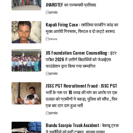
JHAROTEF का राज्यव्यापी प्रतिवाद
झारखंड
Kapali Firing Case : तमोलिया फायरिंग कांड का
मुख्य आरोपी गिरफ्तार, पिस्टल व दो कट्टे बरामद
news
JIS Foundation Career Counselling : इंटर
परीक्षा 2026 में उत्तीर्ण विद्यार्थियों को जेआईएस
फाउंडेशन द्वारा किया गया सम्मानित
झारखंड
JSSC PGT Recruitment Fraud : JSSC PGT
भर्ती के नाम पर 10 लाख की मांग का आरोप पर एक
दलाल को ग्रामीणों ने पकड़ा, पुलिस को सौंपा , फिर
एक बार दाग दाग हुआ भर्ती
झारखंड
Bundu Scorpio Truck Accident : बेकाबू ट्रक
ने स्कॉर्पियो को मारी टक्कर, चालक घायल