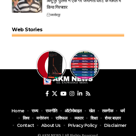
बिष्टुपुर पुलिस ने एक गैर जमानती वारंट के मामले में
किया गिरफ्तार
जमशेदपुर
Web Stories
Home
राज्य
राजनीति
ऑटोमोबाइल
खेल
तकनीक
धर्म
विश्व
मनोरंजन
राशिफल
व्यापार
शिक्षा
शेयर बाज़ार
Contact
About Us
Privacy Policy
Disclaimer
© AKM NEWS | All Rights Reserved.