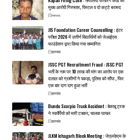
Kapali Firing Case : तमोलिया फायरिंग कांड का
मुख्य आरोपी गिरफ्तार, पिस्टल व दो कट्टे बरामद
news
JIS Foundation Career Counselling : इंटर
परीक्षा 2026 में उत्तीर्ण विद्यार्थियों को जेआईएस
फाउंडेशन द्वारा किया गया सम्मानित
झारखंड
JSSC PGT Recruitment Fraud : JSSC PGT
भर्ती के नाम पर 10 लाख की मांग का आरोप पर एक
दलाल को ग्रामीणों ने पकड़ा, पुलिस को सौंपा , फिर
एक बार दाग दाग हुआ भर्ती
झारखंड
Bundu Scorpio Truck Accident : बेकाबू ट्रक
ने स्कॉर्पियो को मारी टक्कर, चालक घायल
झारखंड
JLKM Ichagarh Block Meeting : जेएलकेएम के