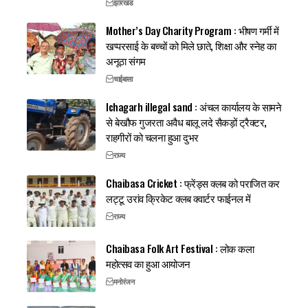
झारखंड
Mother’s Day Charity Program : भीषण गर्मी में
खप्परसाई के बच्चों को मिले छाते, शिक्षा और स्नेह का
अनूठा संगम
चाईबासा
Ichagarh illegal sand : अंचल कार्यालय के सामने
से बेखौफ गुजरता अवैध बालू लदे सैकड़ों ट्रैक्टर,
राहगीरों को चलना हुआ दुभर
राज्य
Chaibasa Cricket : फ्रेंड्स क्लब को पराजित कर
लट्टू उरांव क्रिकेट क्लब क्वार्टर फाईनल में
राज्य
Chaibasa Folk Art Festival : लोक कला
महोत्सव का हुआ आयोजन
मनोरंजन