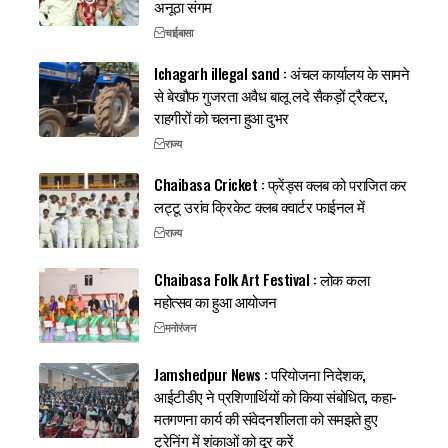
अनूठा संगम
चाईबासा
Ichagarh illegal sand : अंचल कार्यालय के सामने
से बेखौफ गुजरता अवैध बालू लदे सैकड़ों ट्रैक्टर,
राहगीरों को चलना हुआ दुभर
राज्य
Chaibasa Cricket : फ्रेंड्स क्लब को पराजित कर
लट्टू उरांव क्रिकेट क्लब क्वार्टर फाईनल में
राज्य
Chaibasa Folk Art Festival : लोक कला
महोत्सव का हुआ आयोजन
मनोरंजन
Jamshedpur News : परियोजना निदेशक,
आईटीडीए ने प्रशिणार्थियों को किया संबोधित, कहा-
मतगणना कार्य की संवेदनशीलता को समझते हुए
ट्रेनिंग में शंकाओं को दूर करें