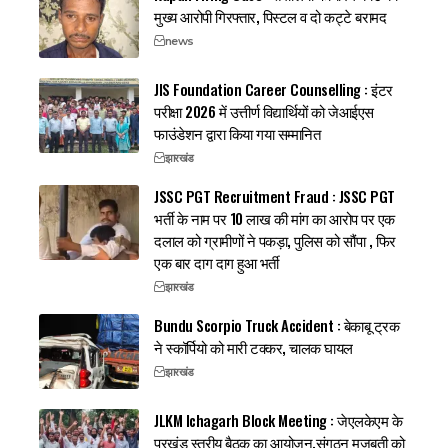
मुख्य आरोपी गिरफ्तार, पिस्टल व दो कट्टे बरामद
news
JIS Foundation Career Counselling : इंटर
परीक्षा 2026 में उत्तीर्ण विद्यार्थियों को जेआईएस
फाउंडेशन द्वारा किया गया सम्मानित
झारखंड
JSSC PGT Recruitment Fraud : JSSC PGT
भर्ती के नाम पर 10 लाख की मांग का आरोप पर एक
दलाल को ग्रामीणों ने पकड़ा, पुलिस को सौंपा , फिर
एक बार दाग दाग हुआ भर्ती
झारखंड
Bundu Scorpio Truck Accident : बेकाबू ट्रक
ने स्कॉर्पियो को मारी टक्कर, चालक घायल
झारखंड
JLKM Ichagarh Block Meeting : जेएलकेएम के
प्रखंड स्तरीय बैठक का आयोजन,संगठन मजबूती को