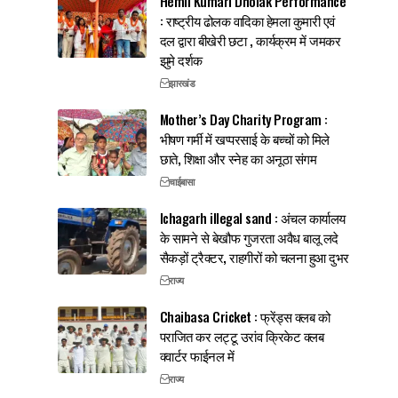
Hemli Kumari Dholak Performance
: राष्ट्रीय ढोलक वादिका हेमला कुमारी एवं
दल द्वारा बीखेरी छटा , कार्यक्रम में जमकर
झुमे दर्शक
झारखंड
Mother’s Day Charity Program :
भीषण गर्मी में खप्परसाई के बच्चों को मिले
छाते, शिक्षा और स्नेह का अनूठा संगम
चाईबासा
Ichagarh illegal sand : अंचल कार्यालय
के सामने से बेखौफ गुजरता अवैध बालू लदे
सैकड़ों ट्रैक्टर, राहगीरों को चलना हुआ दुभर
राज्य
Chaibasa Cricket : फ्रेंड्स क्लब को
पराजित कर लट्टू उरांव क्रिकेट क्लब
क्वार्टर फाईनल में
राज्य