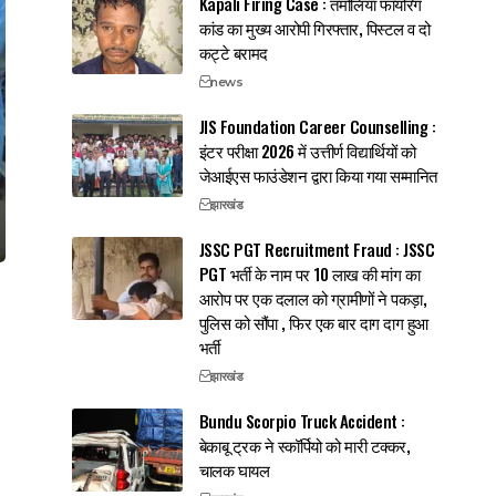
Kapali Firing Case : तमोलिया फायरिंग
कांड का मुख्य आरोपी गिरफ्तार, पिस्टल व दो
कट्टे बरामद
news
JIS Foundation Career Counselling :
इंटर परीक्षा 2026 में उत्तीर्ण विद्यार्थियों को
जेआईएस फाउंडेशन द्वारा किया गया सम्मानित
झारखंड
JSSC PGT Recruitment Fraud : JSSC
PGT भर्ती के नाम पर 10 लाख की मांग का
आरोप पर एक दलाल को ग्रामीणों ने पकड़ा,
पुलिस को सौंपा , फिर एक बार दाग दाग हुआ
भर्ती
झारखंड
Bundu Scorpio Truck Accident :
बेकाबू ट्रक ने स्कॉर्पियो को मारी टक्कर,
चालक घायल