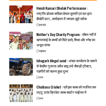
Hemli Kumari Dholak Performance :
राष्ट्रीय ढोलक वादिका हेमला कुमारी एवं दल द्वारा
बीखेरी छटा , कार्यक्रम में जमकर झुमे दर्शक
झारखंड
Mother’s Day Charity Program : भीषण गर्मी में
खप्परसाई के बच्चों को मिले छाते, शिक्षा और स्नेह का
अनूठा संगम
चाईबासा
Ichagarh illegal sand : अंचल कार्यालय के सामने
से बेखौफ गुजरता अवैध बालू लदे सैकड़ों ट्रैक्टर,
राहगीरों को चलना हुआ दुभर
राज्य
Chaibasa Cricket : फ्रेंड्स क्लब को पराजित कर
लट्टू उरांव क्रिकेट क्लब क्वार्टर फाईनल में
राज्य