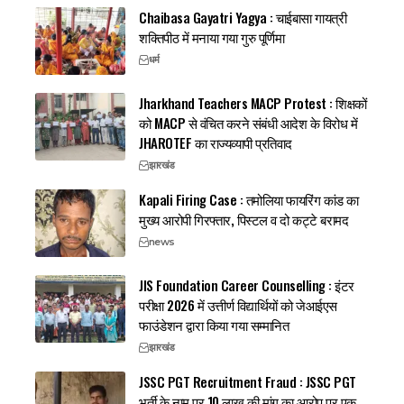
Chaibasa Gayatri Yagya : चाईबासा गायत्री
शक्तिपीठ में मनाया गया गुरु पूर्णिमा
धर्म
Jharkhand Teachers MACP Protest : शिक्षकों
को MACP से वंचित करने संबंधी आदेश के विरोध में
JHAROTEF का राज्यव्यापी प्रतिवाद
झारखंड
Kapali Firing Case : तमोलिया फायरिंग कांड का
मुख्य आरोपी गिरफ्तार, पिस्टल व दो कट्टे बरामद
news
JIS Foundation Career Counselling : इंटर
परीक्षा 2026 में उत्तीर्ण विद्यार्थियों को जेआईएस
फाउंडेशन द्वारा किया गया सम्मानित
झारखंड
JSSC PGT Recruitment Fraud : JSSC PGT
भर्ती के नाम पर 10 लाख की मांग का आरोप पर एक